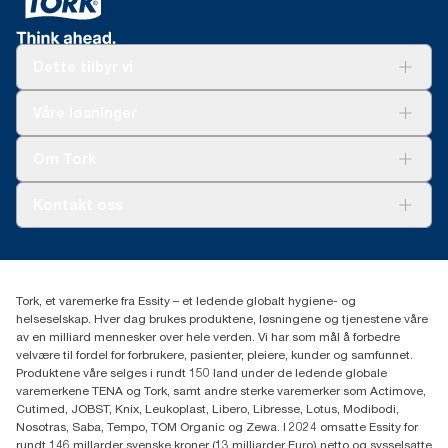
Dette tilbyr vi
Løsninger
Våre løsninger
Bærekraft
Tork Clean Care
Tork Vision Renhold
Om Tork
AD-a-Glance
Tork PaperCircle
Om oss
Kontakt oss
Suksesshistorier
Presse og nyheter
kontakt@essity.com
(+47) 22 70 62 00
Essity Norway AS
Tork, et varemerke fra Essity – et ledende globalt hygiene- og
Fredrik Selmers vei 6
helseselskap. Hver dag brukes produktene, løsningene og tjenestene våre
0603 OSLO
av en milliard mennesker over hele verden. Vi har som mål å forbedre
velvære til fordel for forbrukere, pasienter, pleiere, kunder og samfunnet.
Produktene våre selges i rundt 150 land under de ledende globale
varemerkene TENA og Tork, samt andre sterke varemerker som Actimove,
Cutimed, JOBST, Knix, Leukoplast, Libero, Libresse, Lotus, Modibodi,
Nosotras, Saba, Tempo, TOM Organic og Zewa. I 2024 omsatte Essity for
rundt 146 millarder svenske kroner (13 milliarder Euro) netto og sysselsatte