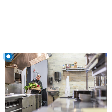
Back of house
Å leve opp til gjestens forventninger innebærer mer enn å servere et
godt måltid. Integrer hygienesystemer i rutinene for å unngå
unødvendige forstyrrelser.