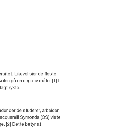
sitet. Likevel sier de fleste
olen på en negativ måte. [1] I
lagt rykte.
der der de studerer, arbeider
uacquarelli Symonds (QS) viste
e. [2] Dette betyr at