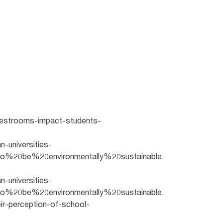
n-restrooms-impact-students-
n-universities-
o%20be%20environmentally%20sustainable.
n-universities-
o%20be%20environmentally%20sustainable.
ir-perception-of-school-