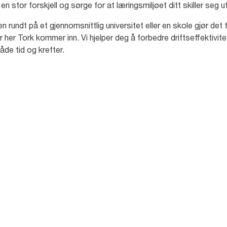
en stor forskjell og sørge for at læringsmiljøet ditt skiller seg u
rundt på et gjennomsnittlig universitet eller en skole gjør det ti
 her Tork kommer inn. Vi hjelper deg å forbedre driftseffektivi
åde tid og krefter.
94
%
av potensielle studenter
av 
ke
mener universitetene
ved
kan gjøre mer for å være
to
mer bærekraftige med
de
hensyn til miljø. [4]
inn