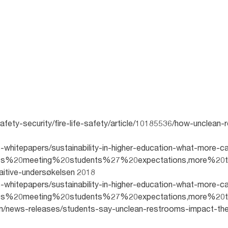
safety-security/fire-life-safety/article/10185536/how-unclea
-whitepapers/sustainability-in-higher-education-what-more-ca
ities%20meeting%20students%27%20expectations,more%20t
tiaitive-undersøkelsen 2018
-whitepapers/sustainability-in-higher-education-what-more-ca
ities%20meeting%20students%27%20expectations,more%20t
m/news-releases/students-say-unclean-restrooms-impact-the