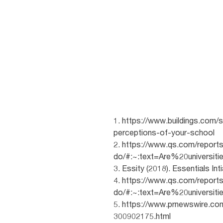
1. https://www.buildings.com/
perceptions-of-your-school
2. https://www.qs.com/reports
do/#:~:text=Are%20univers
3. Essity (2018). Essentials In
4. https://www.qs.com/reports
do/#:~:text=Are%20univers
5. https://www.prnewswire.co
300902175.html