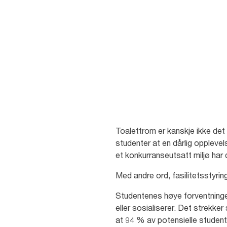
Bedre skoleomgivelser for bedr
Toalettrom er kanskje ikke det f
studenter at en dårlig oppleve
et konkurranseutsatt miljø har
Med andre ord, fasilitetsstyrin
Studentenes høye forventninger
eller sosialiserer. Det strekke
at 94 % av potensielle student