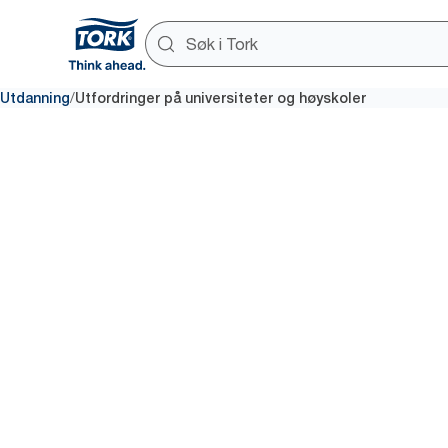
/
Utdanning
Utfordringer på universiteter og høyskoler
Styrk ren
bærekraft
skoletoale