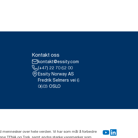
Kontakt oss
kontakt@essity.com
(+47) 22 70 62 00
Essity Norway AS
Fredrik Selmers vei 6
0603 OSLO
rd mennesker over hele verden. Vi har som mål å forbedre
erkene TENA og Tork, samt andre sterke varemerker som