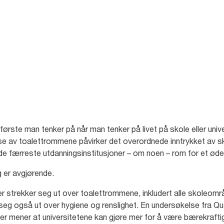
e trivsel blant elevene
ørste man tenker på når man tenker på livet på skole eller univer
lse av toalettrommene påvirker det overordnede inntrykket av sk
 de færreste utdanningsinstitusjoner – om noen – rom for et øde
g er avgjørende.
 strekker seg ut over toalettrommene, inkludert alle skoleområ
r seg også ut over hygiene og renslighet. En undersøkelse fra Q
er mener at universitetene kan gjøre mer for å være bærekraftig