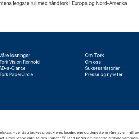
tens lengste rull med håndtørk i Europa og Nord-Amerika
Våre løsninger
Om Tork
Tork Vision Renhold
Om oss
AD-a-Glance
Suksesshistorier
Tork PaperCircle
Presse og nyheter
eselskap. Hver dag brukes produktene, løsningene og tjenestene våre av en millia
mfunnet. Produktene våre selges i rundt 150 land under de ledende globale varem