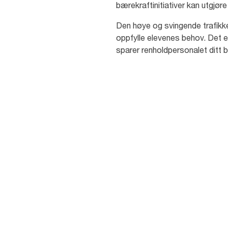
bærekraftinitiativer kan utgjøre 
Den høye og svingende trafikken 
oppfylle elevenes behov. Det er
sparer renholdpersonalet ditt b
81
%
av studenter er
bekymret for å bli sy
på grunn av dårlig
hygiene [3]