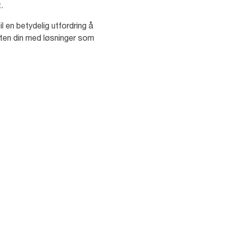
t.
l en betydelig utfordring å
teten din med løsninger som
68
%
studenter sier dårlig
likeholdte eller skitne
alettrom reduserer
res overordnede
trykk av skolen. [5]