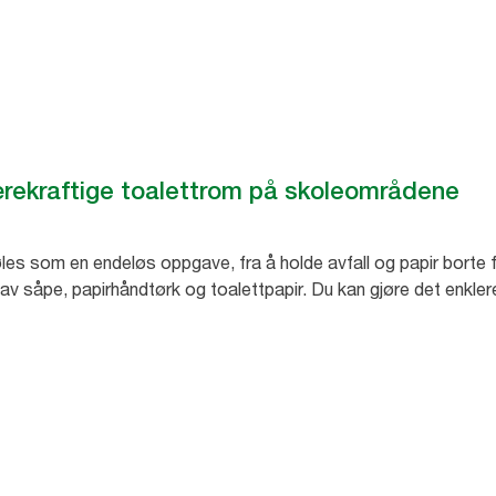
bærekraftige toalettrom på skoleområdene
føles som en endeløs oppgave, fra å holde avfall og papir borte f
g av såpe, papirhåndtørk og toalettpapir. Du kan gjøre det enkler