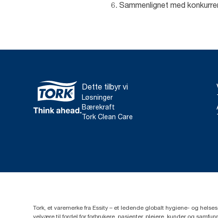
6. Sammenlignet med konkurren
Dette tilbyr vi
Løsninger
Bærekraft
Tork Clean Care
Tork, et varemerke fra Essity – et ledende globalt hygiene- og hels
velvære til fordel for forbrukere, pasienter, pleiere, kunder og sa