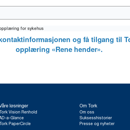
opplæring for sykehus
Våre løsninger
Om Tork
Tork Vision Renhold
Om oss
AD-a-Glance
Suksesshistorier
Tork PaperCircle
Presse og nyheter