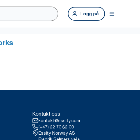
Logg på
Kontakt oss
kontakt@essity.com
(+47) 22 70 62 00
Essity Norway AS
Fredrik Selmers vei 6