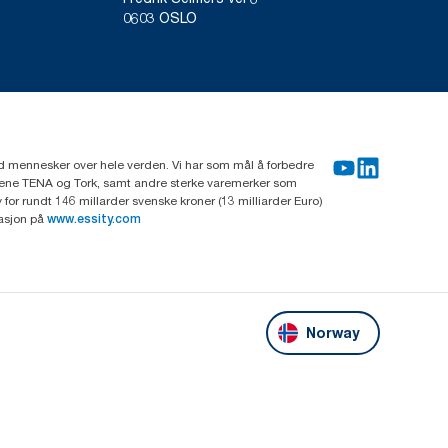
0603 OSLO
rd mennesker over hele verden. Vi har som mål å forbedre
erkene TENA og Tork, samt andre sterke varemerker som
or rundt 146 millarder svenske kroner (13 milliarder Euro)
masjon på
www.essity.com
Norway