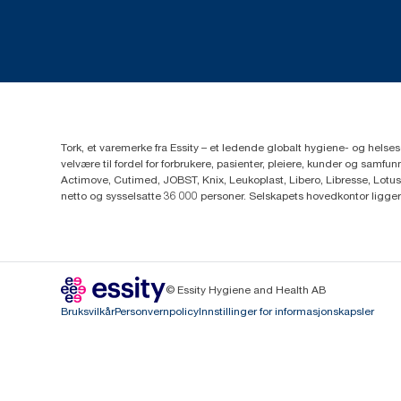
Tork, et varemerke fra Essity – et ledende globalt hygiene- og hels
velvære til fordel for forbrukere, pasienter, pleiere, kunder og sa
Actimove, Cutimed, JOBST, Knix, Leukoplast, Libero, Libresse, Lotus
netto og sysselsatte 36 000 personer. Selskapets hovedkontor ligge
© Essity Hygiene and Health AB
Bruksvilkår
Personvernpolicy
Innstillinger for informasjonskapsler