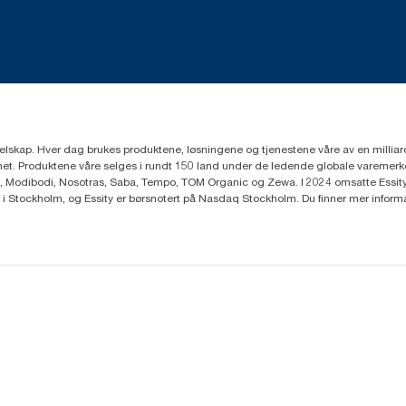
eselskap. Hver dag brukes produktene, løsningene og tjenestene våre av en millia
mfunnet. Produktene våre selges i rundt 150 land under de ledende globale varem
, Modibodi, Nosotras, Saba, Tempo, TOM Organic og Zewa. I 2024 omsatte Essity f
r i Stockholm, og Essity er børsnotert på Nasdaq Stockholm. Du finner mer infor