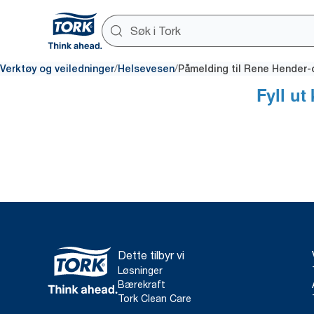
/
/
Verktøy og veiledninger
Helsevesen
Påmelding til Rene Hender-
Dette tilbyr vi
Løsninger
Bærekraft
Tork Clean Care