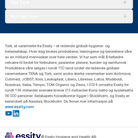
Tork Vision Renhold
Om Tork
AD-a-Glance
Tork PaperCircle
Om oss
Kontakt oss
Suksesshistorier
Presse og nyheter
kontakt@essity.com
(+47) 22 70 62 00
Essity Norway AS
Tork, et varemerke fra Essity – et ledende globalt hygiene- og
Fredrik Selmers vei 6
helseselskap. Hver dag brukes produktene, løsningene og tjenestene våre
0603 OSLO
av en milliard mennesker over hele verden. Vi har som mål å forbedre
velvære til fordel for forbrukere, pasienter, pleiere, kunder og samfunnet.
Produktene våre selges i rundt 150 land under de ledende globale
varemerkene TENA og Tork, samt andre sterke varemerker som Actimove,
Cutimed, JOBST, Knix, Leukoplast, Libero, Libresse, Lotus, Modibodi,
Nosotras, Saba, Tempo, TOM Organic og Zewa. I 2024 omsatte Essity for
rundt 146 millarder svenske kroner (13 milliarder Euro) netto og sysselsatte
36 000 personer. Selskapets hovedkontor ligger i Stockholm, og Essity er
børsnotert på Nasdaq Stockholm. Du finner mer informasjon på
www.essity.com
© Essity Hygiene and Health AB