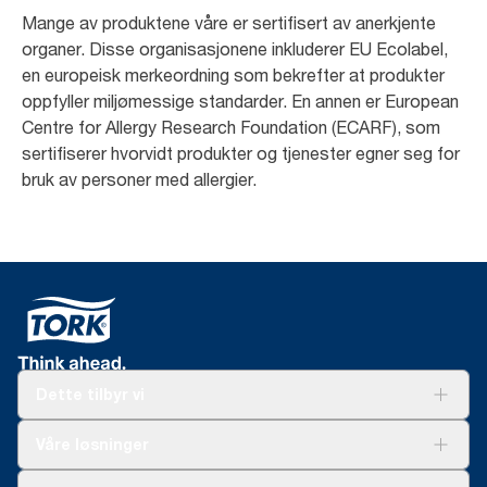
Mange av produktene våre er sertifisert av anerkjente
organer. Disse organisasjonene inkluderer EU Ecolabel,
en europeisk merkeordning som bekrefter at produkter
oppfyller miljømessige standarder. En annen er European
Centre for Allergy Research Foundation (ECARF), som
sertifiserer hvorvidt produkter og tjenester egner seg for
bruk av personer med allergier.
Dette tilbyr vi
Løsninger
Våre løsninger
Bærekraft
Tork Clean Care