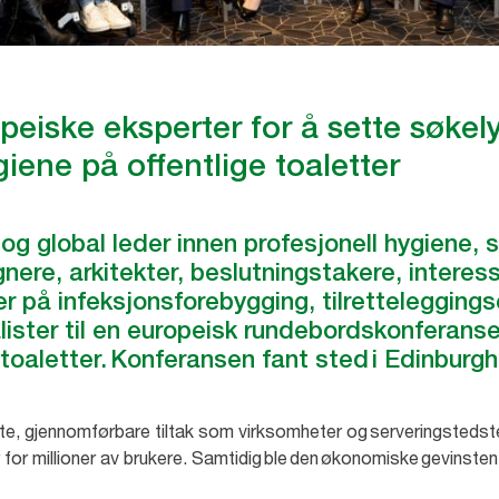
peiske eksperter for å sette søkel
iene på offentlige toaletter
 og global leder innen profesjonell hygiene, 
ignere, arkitekter, beslutningstakere, intere
r på infeksjonsforebygging, tilrettelegging
lister til en europeisk rundebordskonferans
 toaletter. Konferansen fant sted i Edinburgh
te, gjennomførbare tiltak som virksomheter og serveringstedsted
er for millioner av brukere. Samtidig ble den økonomiske gevinste