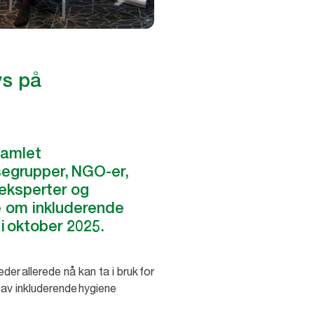
ys på
samlet
ssegrupper, NGO-er,
seksperter og
e om inkluderende
 i oktober 2025.
er allerede nå kan ta i bruk for
n av inkluderende hygiene