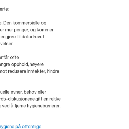
terte:
ig. Den kommersielle og
ruker mer penger, og kommer
rengjøre til datadrevet
evelser.
r får ofte
 lengre opphold, høyere
ot redusere inntekter, hindre
uelle evner, behov eller
ds-diskusjonene gitt en rekke
ved å fjerne hygienebarrierer,
 hygiene på offentlige