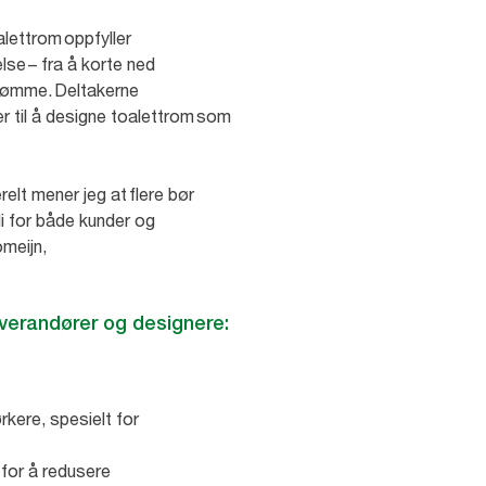
lettrom oppfyller
lse – fra å korte ned
mdømme. Deltakerne
r til å designe toalettrom som
elt mener jeg at flere bør
di for både kunder og
omeijn,
leverandører og designere:
kere, spesielt for
 for å redusere