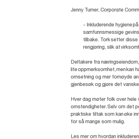
Jenny Turner, Corporate Commu
- Inkluderende hygiene på
samfunnsmessige gevinsten
tilbake. Tork setter disse
rengjøring, slik at virks
Deltakere fra næringseiendom, d
lite oppmerksomhet, men kan ha 
omsetning og mer fornøyde ansa
gjenbesøk og gjøre det vanskel
Hver dag møter folk over hele ve
omstendigheter. Selv om det pe
praktiske tiltak som kan øke i
for så mange som mulig.
Les mer om hvordan inkluderen