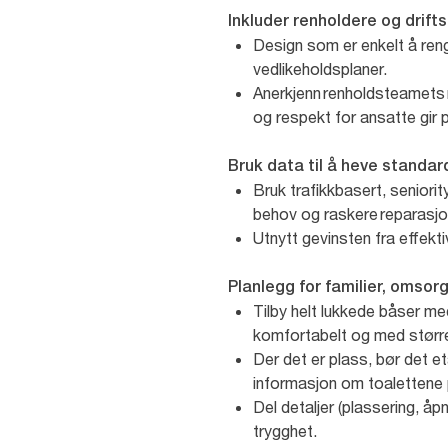
Inkluder renholdere og drift
Design som er enkelt å rengj
vedlikeholdsplaner.
Anerkjenn renholdsteamets r
og respekt for ansatte gir 
Bruk data til å heve stand
Bruk trafikkbasert, seniorit
behov og raskere reparasj
Utnytt gevinsten fra effektiv
Planlegg for familier, omso
Tilby helt lukkede båser me
komfortabelt og med størr
Der det er plass, bør det e
informasjon om toalettene
Del detaljer (plassering, åp
trygghet.