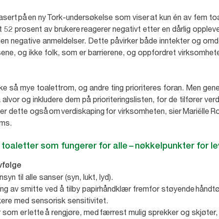
ert på en ny Tork-undersøkelse som viser at kun én av fem toa
t 52 prosent av brukere reagerer negativt etter en dårlig oppleve
igjen negative anmeldelser. Dette påvirker både inntekter og o
sene, og ikke folk, som er barrierene, og oppfordret virksomhete
kke så mye toalettrom, og andre ting prioriteres foran. Men gener
alvor og inkludere dem på prioriteringslisten, for de tilfører ver
ler dette også om verdiskaping for virksomheten, sier Mariëlle R
oms.
 toaletter som fungerer for alle – nøkkelpunkter for 
lvfølge
syn til alle sanser (syn, lukt, lyd).
g av smitte ved å tilby papirhåndklær fremfor støyende håndtør
kere med sensorisk sensitivitet.
 som er lette å rengjøre, med færrest mulig sprekker og skjøter,