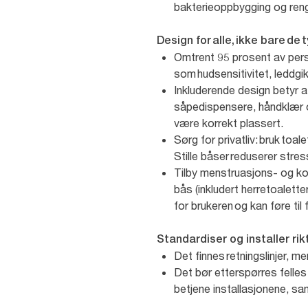
bakterieoppbygging og reng
Design for alle, ikke bare de
Omtrent 95 prosent av person
som hudsensitivitet, leddgik
Inkluderende design betyr at
såpedispensere, håndklær o
være korrekt plassert.
Sørg for privatliv: bruk toa
Stille båser reduserer stre
Tilby menstruasjons- og kont
bås (inkludert herretoaletter
for brukeren og kan føre til
S
tandardiser og installer ri
Det finnes retningslinjer, m
Det bør etterspørres felle
betjene installasjonene, sam