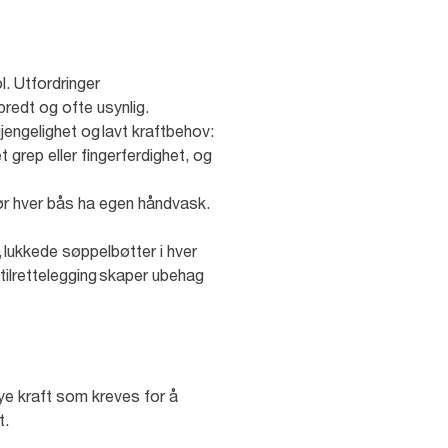
l. Utfordringer
tbredt og ofte usynlig.
jengelighet og lavt kraftbehov:
rep eller fingerferdighet, og
, bør hver bås ha egen håndvask.
, lukkede søppelbøtter i hver
l tilrettelegging skaper ubehag
ye kraft som kreves for å
et.