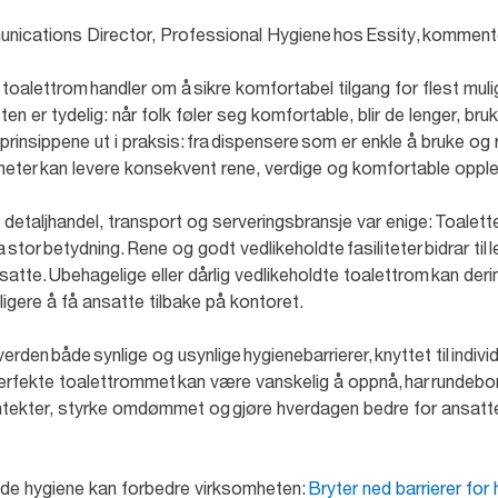
nications Director, Professional Hygiene hos Essity, kommen
 toalettrom handler om å sikre komfortabel tilgang for flest mul
 er tydelig: når folk føler seg komfortable, blir de lenger, b
 prinsippene ut i praksis: fra dispensere som er enkle å bruke og 
omheter kan levere konsekvent rene, verdige og komfortable oppl
etaljhandel, transport og serveringsbransje var enige: Toalette
stor betydning. Rene og godt vedlikeholdte fasiliteter bidrar til
tte. Ubehagelige eller dårlig vedlikeholdte toalettrom kan derim
igere å få ansatte tilbake på kontoret.
rden både synlige og usynlige hygienebarrierer, knyttet til individ
rfekte toalettrommet kan være vanskelig å oppnå, har rundebor
nntekter, styrke omdømmet og gjøre hverdagen bedre for ansatte 
de hygiene kan forbedre virksomheten:
Bryter ned barrierer for