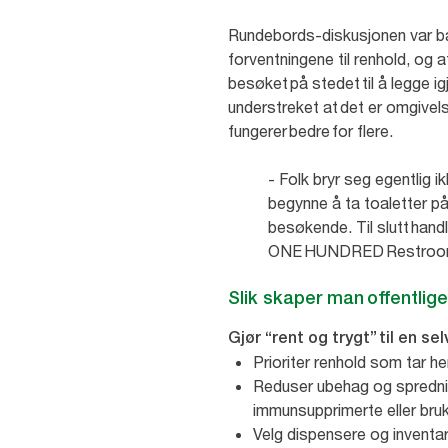
Rundebords-diskusjonen var bas
forventningene til renhold, og a
besøket på stedet til å legge 
understreket at det er omgivel
fungerer bedre for flere.
- Folk bryr seg egentlig i
begynne å ta toaletter på 
besøkende. Til slutt hand
ONE HUNDRED Restro
Slik skaper man offentlige
Gjør “rent og trygt” til en se
Prioriter renhold som tar hen
Reduser ubehag og sprednin
immunsupprimerte eller bru
Velg dispensere og inventar