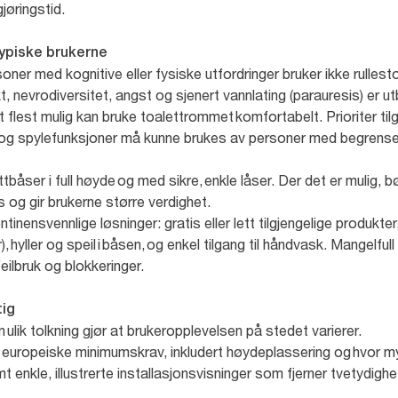
jøringstid.
 typiske brukerne
er med kognitive eller fysiske utfordringer bruker ikke rullesto
t, nevrodiversitet, angst og sjenert vannlating (parauresis) er u
 flest mulig kan bruke toalettrommet komfortabelt. Prioriter tilg
g spylefunksjoner må kunne brukes av personer med begrenset g
lettbåser i full høyde og med sikre, enkle låser. Der det er mulig
ss og gir brukerne større verdighet.
inensvennlige løsninger: gratis eller lett tilgjengelige produkter
), hyller og speil i båsen, og enkel tilgang til håndvask. Mangelful
 feilbruk og blokkeringer.
ktig
en ulik tolkning gjør at brukeropplevelsen på stedet varierer.
s europeiske minimumskrav, inkludert høydeplassering og hvor m
t enkle, illustrerte installasjonsvisninger som fjerner tvetydigh