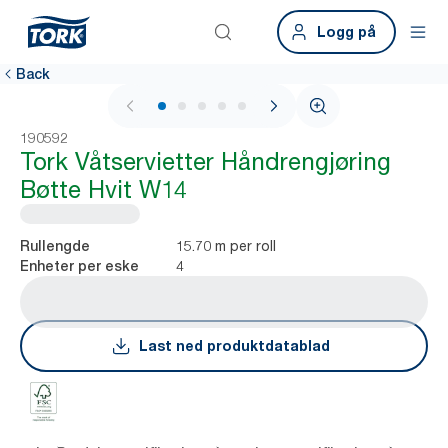
Logg på
Back
1 / 6
190592
Tork Våtservietter Håndrengjøring
Bøtte Hvit W14
15.70 m per roll
Rullengde
4
Enheter per eske
Last ned produktdatablad