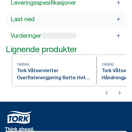
Leveringsspesifikasjoner
Last ned
Vurderinger
Lignende produkter
190594
190692
Tork Våtservietter
Tork Våtservi
Overflaterengjøring Bøtte Hvit
Håndrengjørin
W15