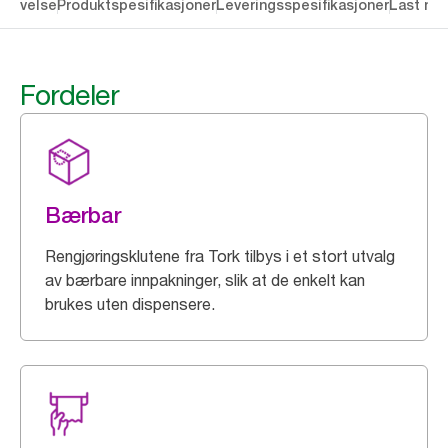
krivelse
Produktspesifikasjoner
Leveringsspesifikasjoner
Last ne
Fordeler
Bærbar
Rengjøringsklutene fra Tork tilbys i et stort utvalg
av bærbare innpakninger, slik at de enkelt kan
brukes uten dispensere.