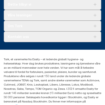
Dette tilbyr vi
Løsninger
Våre løsninger
Bærekraft
Tork Clean Care
Tork Vision Renhold
Om Tork
AD-a-Glance
Tork PaperCircle
Om oss
Kontakt oss
Suksesshistorier
Presse og nyheter
kontakt@essity.com
(+47) 22 70 62 00
Essity Norway AS
Tork, et varemerke fra Essity – et ledende globalt hygiene- og
Fredrik Selmers vei 6
helseselskap. Hver dag brukes produktene, løsningene og tjenestene våre
0603 OSLO
av en milliard mennesker over hele verden. Vi har som mål å forbedre
velvære til fordel for forbrukere, pasienter, pleiere, kunder og samfunnet.
Produktene våre selges i rundt 150 land under de ledende globale
varemerkene TENA og Tork, samt andre sterke varemerker som Actimove,
Cutimed, JOBST, Knix, Leukoplast, Libero, Libresse, Lotus, Modibodi,
Nosotras, Saba, Tempo, TOM Organic og Zewa. I 2024 omsatte Essity for
rundt 146 millarder svenske kroner (13 milliarder Euro) netto og sysselsatte
36 000 personer. Selskapets hovedkontor ligger i Stockholm, og Essity er
børsnotert på Nasdaq Stockholm. Du finner mer informasjon på