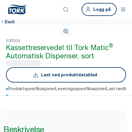
Logg på
Back
205504
®
Kassettreservedel til Tork Matic
Automatisk Dispenser, sort
Last ned produktdatablad
else
Produktspesifikasjoner
Leveringsspesifikasjoner
Last ned
Vur
Beskrivelse