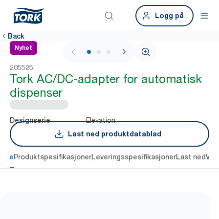
Logg på
Back
Nyhet
1 / 3
205525
Tork AC/DC-adapter for automatisk
dispenser
Elevation
Designserie
Last ned produktdatablad
else
Produktspesifikasjoner
Leveringsspesifikasjoner
Last ned
Vur