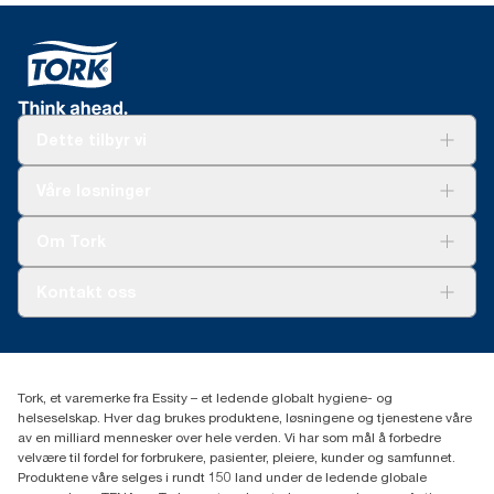
Dette tilbyr vi
Løsninger
Våre løsninger
Bærekraft
Tork Clean Care
Tork Vision Renhold
Om Tork
AD-a-Glance
Tork PaperCircle
Om oss
Kontakt oss
Suksesshistorier
Presse og nyheter
kontakt@essity.com
(+47) 22 70 62 00
Essity Norway AS
Tork, et varemerke fra Essity – et ledende globalt hygiene- og
Fredrik Selmers vei 6
helseselskap. Hver dag brukes produktene, løsningene og tjenestene våre
0603 OSLO
av en milliard mennesker over hele verden. Vi har som mål å forbedre
velvære til fordel for forbrukere, pasienter, pleiere, kunder og samfunnet.
Produktene våre selges i rundt 150 land under de ledende globale