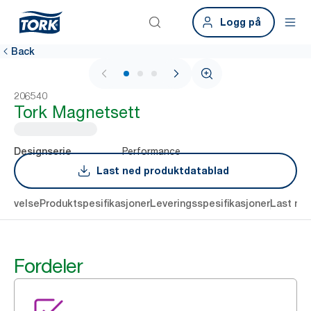
Logg på
Back
1 / 3
206540
Tork Magnetsett
Performance
Designserie
Last ned produktdatablad
krivelse
Produktspesifikasjoner
Leveringsspesifikasjoner
Last ne
Fordeler