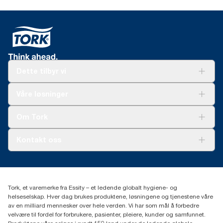
Dette tilbyr vi
Løsninger
Våre løsninger
Bærekraft
Tork Clean Care
Tork Vision Renhold
Om Tork
AD-a-Glance
Tork PaperCircle
Om oss
Kontakt oss
Suksesshistorier
Presse og nyheter
kontakt@essity.com
(+47) 22 70 62 00
Essity Norway AS
Tork, et varemerke fra Essity – et ledende globalt hygiene- og
Fredrik Selmers vei 6
helseselskap. Hver dag brukes produktene, løsningene og tjenestene våre
0603 OSLO
av en milliard mennesker over hele verden. Vi har som mål å forbedre
velvære til fordel for forbrukere, pasienter, pleiere, kunder og samfunnet.