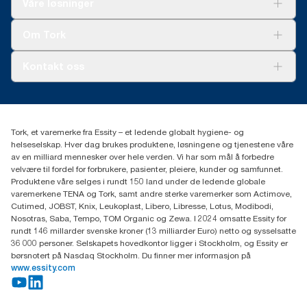
Våre løsninger
Bærekraft
Tork Clean Care
Tork Vision Renhold
Om Tork
AD-a-Glance
Tork PaperCircle
Om oss
Kontakt oss
Suksesshistorier
Presse og nyheter
kontakt@essity.com
(+47) 22 70 62 00
Essity Norway AS
Tork, et varemerke fra Essity – et ledende globalt hygiene- og
Fredrik Selmers vei 6
helseselskap. Hver dag brukes produktene, løsningene og tjenestene våre
0603 OSLO
av en milliard mennesker over hele verden. Vi har som mål å forbedre
velvære til fordel for forbrukere, pasienter, pleiere, kunder og samfunnet.
Produktene våre selges i rundt 150 land under de ledende globale
varemerkene TENA og Tork, samt andre sterke varemerker som Actimove,
Cutimed, JOBST, Knix, Leukoplast, Libero, Libresse, Lotus, Modibodi,
Nosotras, Saba, Tempo, TOM Organic og Zewa. I 2024 omsatte Essity for
rundt 146 millarder svenske kroner (13 milliarder Euro) netto og sysselsatte
36 000 personer. Selskapets hovedkontor ligger i Stockholm, og Essity er
børsnotert på Nasdaq Stockholm. Du finner mer informasjon på
www.essity.com