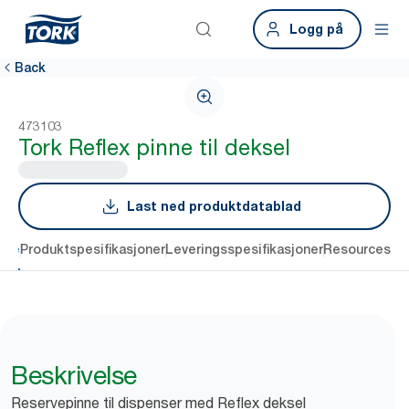
Logg på
Back
473103
Tork Reflex pinne til deksel
Last ned produktdatablad
lse
Produktspesifikasjoner
Leveringsspesifikasjoner
Resources
Vu
Beskrivelse
Reservepinne til dispenser med Reflex deksel