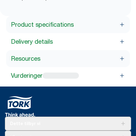
Product specifications
Delivery details
Resources
Vurderinger
Dette tilbyr vi
Løsninger