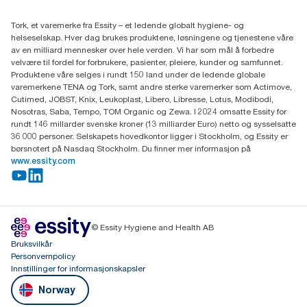
(+47) 22 70 62 00
Essity Norway AS
Tork, et varemerke fra Essity – et ledende globalt hygiene- og
Fredrik Selmers vei 6
helseselskap. Hver dag brukes produktene, løsningene og tjenestene våre
0603 OSLO
av en milliard mennesker over hele verden. Vi har som mål å forbedre
velvære til fordel for forbrukere, pasienter, pleiere, kunder og samfunnet.
Produktene våre selges i rundt 150 land under de ledende globale
varemerkene TENA og Tork, samt andre sterke varemerker som Actimove,
Cutimed, JOBST, Knix, Leukoplast, Libero, Libresse, Lotus, Modibodi,
Nosotras, Saba, Tempo, TOM Organic og Zewa. I 2024 omsatte Essity for
rundt 146 millarder svenske kroner (13 milliarder Euro) netto og sysselsatte
36 000 personer. Selskapets hovedkontor ligger i Stockholm, og Essity er
børsnotert på Nasdaq Stockholm. Du finner mer informasjon på
www.essity.com
© Essity Hygiene and Health AB
Bruksvilkår
Personvernpolicy
Innstillinger for informasjonskapsler
Norway