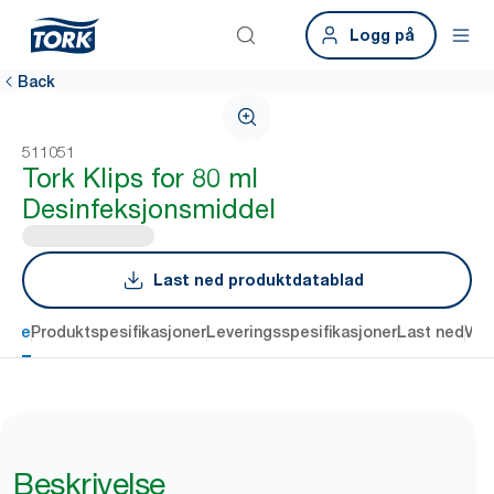
Logg på
Back
511051
Tork Klips for 80 ml
Desinfeksjonsmiddel
Last ned produktdatablad
else
Produktspesifikasjoner
Leveringsspesifikasjoner
Last ned
Vur
Beskrivelse