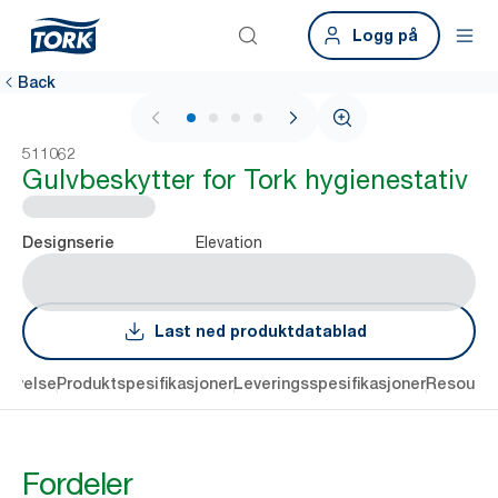
Logg på
Back
1 / 4
511062
Gulvbeskytter for Tork hygienestativ
Elevation
Designserie
Last ned produktdatablad
rivelse
Produktspesifikasjoner
Leveringsspesifikasjoner
Resourc
Fordeler