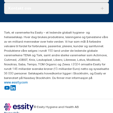
AD-a-Glance
Tork PaperCircle
Om oss
Kontakt oss
Suksesshistorier
Presse og nyheter
kontakt@essity.com
(+47) 22 70 62 00
Essity Norway AS
Tork, et varemerke fra Essity – et ledende globalt hygiene- og
Fredrik Selmers vei 6
helseselskap. Hver dag brukes produktene, løsningene og tjenestene våre
0603 OSLO
av en milliard mennesker over hele verden. Vi har som mål å forbedre
velvære til fordel for forbrukere, pasienter, pleiere, kunder og samfunnet.
Produktene våre selges i rundt 150 land under de ledende globale
varemerkene TENA og Tork, samt andre sterke varemerker som Actimove,
Cutimed, JOBST, Knix, Leukoplast, Libero, Libresse, Lotus, Modibodi,
Nosotras, Saba, Tempo, TOM Organic og Zewa. I 2024 omsatte Essity for
rundt 146 millarder svenske kroner (13 milliarder Euro) netto og sysselsatte
36 000 personer. Selskapets hovedkontor ligger i Stockholm, og Essity er
børsnotert på Nasdaq Stockholm. Du finner mer informasjon på
www.essity.com
© Essity Hygiene and Health AB
Bruksvilkår