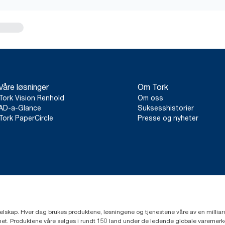
Våre løsninger
Om Tork
Tork Vision Renhold
Om oss
AD-a-Glance
Suksesshistorier
Tork PaperCircle
Presse og nyheter
eselskap. Hver dag brukes produktene, løsningene og tjenestene våre av en millia
mfunnet. Produktene våre selges i rundt 150 land under de ledende globale varem