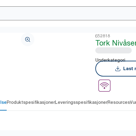
652818
Tork Nivåse
Underkategori
Last 
lse
Produktspesifikasjoner
Leveringsspesifikasjoner
Resources
Vu