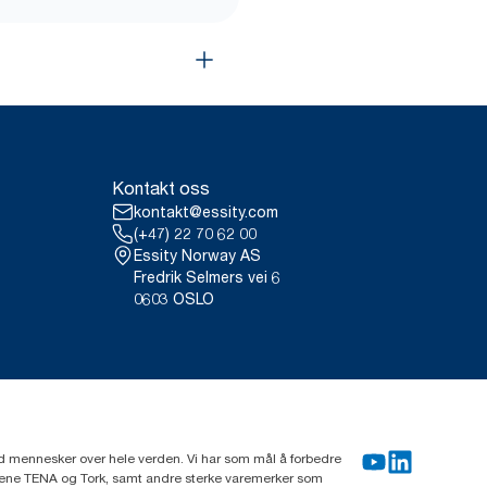
Kontakt oss
kontakt@essity.com
(+47) 22 70 62 00
Essity Norway AS
Fredrik Selmers vei 6
0603 OSLO
rd mennesker over hele verden. Vi har som mål å forbedre
erkene TENA og Tork, samt andre sterke varemerker som