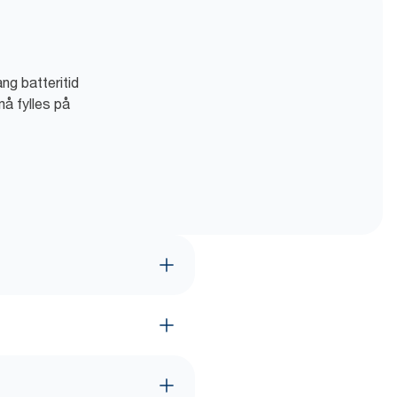
ng batteritid
må fylles på