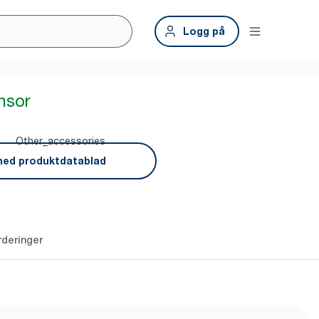
Logg på
nsor
Other_accessories
ned produktdatablad
rderinger