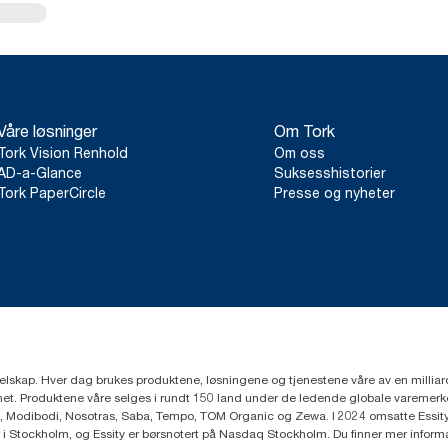
Våre løsninger
Om Tork
Tork Vision Renhold
Om oss
AD-a-Glance
Suksesshistorier
Tork PaperCircle
Presse og nyheter
eselskap. Hver dag brukes produktene, løsningene og tjenestene våre av en millia
mfunnet. Produktene våre selges i rundt 150 land under de ledende globale varem
, Modibodi, Nosotras, Saba, Tempo, TOM Organic og Zewa. I 2024 omsatte Essity f
r i Stockholm, og Essity er børsnotert på Nasdaq Stockholm. Du finner mer infor