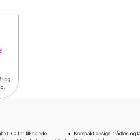
d
år og
ld.
t 3.0 for tilkoblede
Kompakt design, trådløs og la