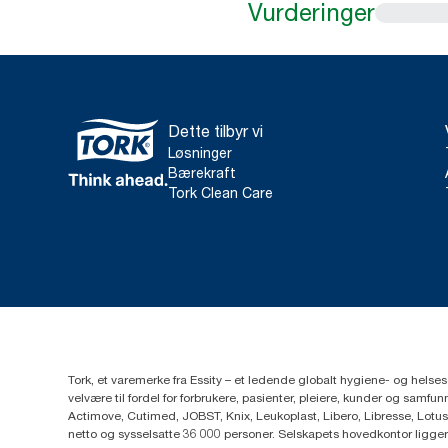
Vurderinger
Dette tilbyr vi
Løsninger
Bærekraft
Tork Clean Care
Tork, et varemerke fra Essity – et ledende globalt hygiene- og hels
velvære til fordel for forbrukere, pasienter, pleiere, kunder og sa
Actimove, Cutimed, JOBST, Knix, Leukoplast, Libero, Libresse, Lotus
netto og sysselsatte 36 000 personer. Selskapets hovedkontor ligge