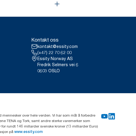
Kontakt oss
kontakt@essity.com
(+47) 22 70 62 00
Essity Norway AS
Fredrik Selmers vei 6
0603 OSLO
rd mennesker over hele verden. Vi har som mål å forbedre
erkene TENA og Tork, samt andre sterke varemerker som
or rundt 146 millarder svenske kroner (13 milliarder Euro)
masjon på
www.essity.com