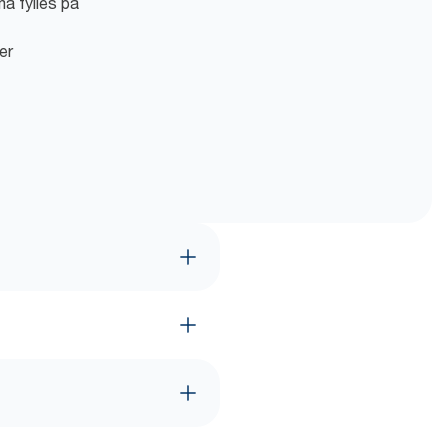
må fylles på
er