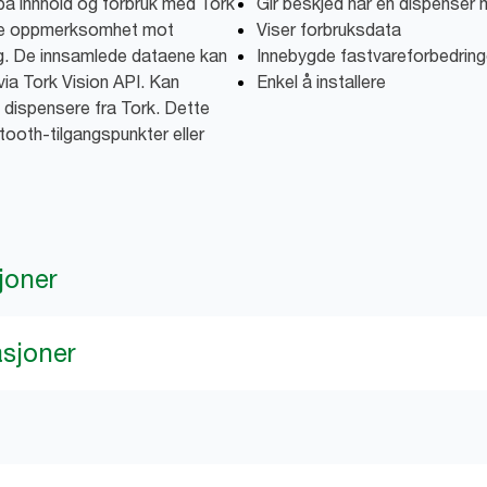
på innhold og forbruk med Tork
Gir beskjed når en dispenser 
tte oppmerksomhet mot
Viser forbruksdata
ng. De innsamlede dataene kan
Innebygde fastvareforbedring
via Tork Vision API. Kan
Enkel å installere
e dispensere fra Tork. Dette
tooth-tilgangspunkter eller
joner
asjoner