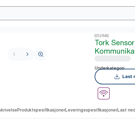
652846
Tork Sensor
Kommunikas
Underkategori
Last 
krivelse
Produktspesifikasjoner
Leveringsspesifikasjoner
Last ne