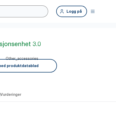
Logg på
jonsenhet 3.0
Other_accessories
ned produktdatablad
d
Vurderinger