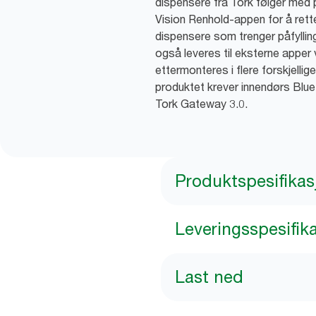
dispensere fra Tork følger med 
Vision Renhold-appen for å re
dispensere som trenger påfylli
også leveres til eksterne apper 
ettermonteres i flere forskjellig
produktet krever innendørs Blue
Tork Gateway 3.0.
Produktspesifikas
Leveringsspesifik
Last ned