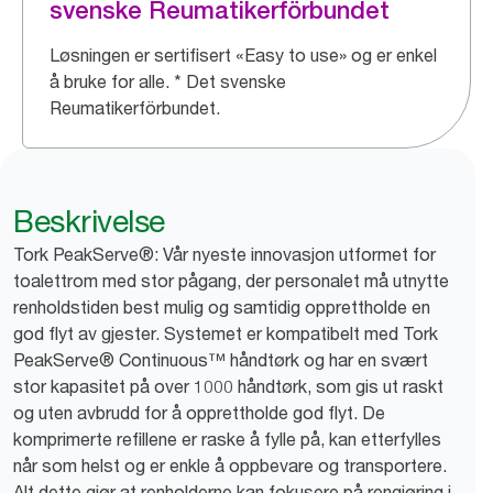
svenske Reumatikerförbundet
Løsningen er sertifisert «Easy to use» og er enkel
å bruke for alle. * Det svenske
Reumatikerförbundet.
Beskrivelse
Tork PeakServe®: Vår nyeste innovasjon utformet for
toalettrom med stor pågang, der personalet må utnytte
renholdstiden best mulig og samtidig opprettholde en
god flyt av gjester. Systemet er kompatibelt med Tork
PeakServe® Continuous™ håndtørk og har en svært
stor kapasitet på over 1000 håndtørk, som gis ut raskt
og uten avbrudd for å opprettholde god flyt. De
komprimerte refillene er raske å fylle på, kan etterfylles
når som helst og er enkle å oppbevare og transportere.
Alt dette gjør at renholderne kan fokusere på rengjøring i