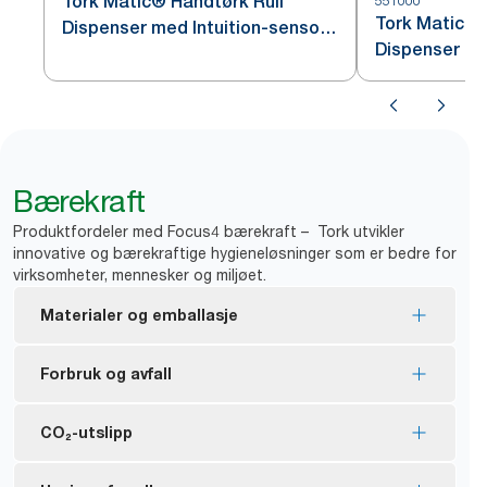
Tork Matic® Håndtørk Rull
551000
Tork Matic® 
Dispenser med Intuition-sensor
Dispenser Hv
Rustfritt stål H1
Bærekraft
Produktfordeler med Focus4 bærekraft – Tork utvikler
innovative og bærekraftige hygieneløsninger som er bedre for
virksomheter, mennesker og miljøet.
Materialer og emballasje
EU Ecolabel-sertifiserte refiller – lav miljøpåvirkning
Forbruk og avfall
gjennom hele produktets livssyklus.
FSC® certified refills – made from responsibly
Dispenseren hindrer at papirbiter blir revet av og
CO₂-utslipp
sourced fiber.
*
havner på gulvet (99 % av tiden).
Utmating av én om gangen bidrar til mindre behov