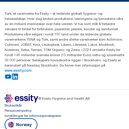
per kubikkmeter. Dette betyr mer lagringsplass og mulighet for å
coli og bruk av Tork Mild Såpe-refill 420501 og Tork PeakServe-
(+47) 22 70 62 00
transportere flere håndtørk (sammenlignet med Tork Multifold
refill 100589.
Essity Norway AS
Håndtørk 150299).
Tork, et varemerke fra Essity – et ledende globalt hygiene- og
***
Sertifisert av den svenske revmatismeforeningen
Fredrik Selmers vei 6
helseselskap. Hver dag brukes produktene, løsningene og tjenestene våre
***
(Reumatikerförbundet).
Representerer utvalget av Tork PeakServe®-refiller (H5) i
0603 OSLO
av en milliard mennesker over hele verden. Vi har som mål å forbedre
Europa per brukstilfelle og basert på tredjepartsvurderte
velvære til fordel for forbrukere, pasienter, pleiere, kunder og samfunnet.
livsløpsvurderinger (LCA) som dekker alle refilltyper kombinert
Produktene våre selges i rundt 150 land under de ledende globale
med forbruksdata. Ettersom disse dataene gir et gjennomsnitt
varemerkene TENA og Tork, samt andre sterke varemerker som Actimove,
per system, er de ikke ment å brukes i bærekraftrapportering for
Cutimed, JOBST, Knix, Leukoplast, Libero, Libresse, Lotus, Modibodi,
spesifikke varer og spesifikt forbruk.
Nosotras, Saba, Tempo, TOM Organic og Zewa. I 2024 omsatte Essity for
****
Sammenlignet med karbonavtrykket fra refillproduktet før 1.
rundt 146 millarder svenske kroner (13 milliarder Euro) netto og sysselsatte
april 2025, da vi begynte å kjøpe fornybar strøm til
36 000 personer. Selskapets hovedkontor ligger i Stockholm, og Essity er
papirproduksjonen. Strømmen er verifisert og matchet gjennom
børsnotert på Nasdaq Stockholm. Du finner mer informasjon på
Guarantees of Origin. Reduksjonen i karbonutslipp ble
www.essity.com
kvantifisert i en livssyklusanalyse gjennomført av en tredjepart.
*****
Compared to the refill carbon footprint before April 1st 2025
when commencing purchase of renewable electricity, verified
and matched through Guarantees of Origin, for our paper
© Essity Hygiene and Health AB
making operations. The resulting carbon footprint reductions
were quantified in a third party reviewed cradle-to-grave Life
Bruksvilkår
Cycle Assessment
Personvernpolicy
Innstillinger for informasjonskapsler
******
I snitt sammenlignet med gjennomsnittet av alle Tork
PeakServe®-refillers (H5) karbonavtrykk før vi begynte å kjøpe
Norway
fornybar strøm, verifisert og matchet gjennom