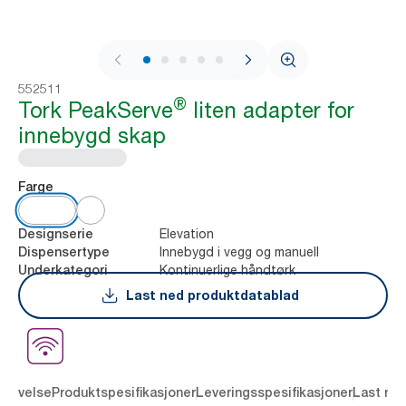
1 / 9
552511
®
Tork PeakServe
liten adapter for
innebygd skap
Farge
Elevation
Designserie
Innebygd i vegg og manuell
Dispensertype
Kontinuerlige håndtørk
Underkategori
Last ned produktdatablad
krivelse
Produktspesifikasjoner
Leveringsspesifikasjoner
Last ne