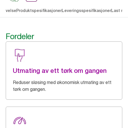
krivelse
Produktspesifikasjoner
Leveringsspesifikasjoner
Last ne
Fordeler
Utmating av ett tørk om gangen
Reduser sløsing med økonomisk utmating av ett
tørk om gangen.