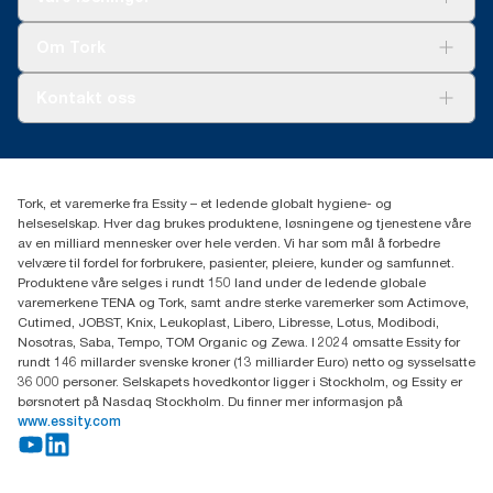
Bærekraft
tredjepartsvurdert livsløpsvurdering fra vugge til grav.
Tork Clean Care
Tork Vision Renhold
Om Tork
AD-a-Glance
Tork PaperCircle
Om oss
Kontakt oss
Suksesshistorier
Presse og nyheter
kontakt@essity.com
(+47) 22 70 62 00
Essity Norway AS
Tork, et varemerke fra Essity – et ledende globalt hygiene- og
Fredrik Selmers vei 6
helseselskap. Hver dag brukes produktene, løsningene og tjenestene våre
0603 OSLO
av en milliard mennesker over hele verden. Vi har som mål å forbedre
velvære til fordel for forbrukere, pasienter, pleiere, kunder og samfunnet.
Produktene våre selges i rundt 150 land under de ledende globale
varemerkene TENA og Tork, samt andre sterke varemerker som Actimove,
Cutimed, JOBST, Knix, Leukoplast, Libero, Libresse, Lotus, Modibodi,
Nosotras, Saba, Tempo, TOM Organic og Zewa. I 2024 omsatte Essity for
rundt 146 millarder svenske kroner (13 milliarder Euro) netto og sysselsatte
36 000 personer. Selskapets hovedkontor ligger i Stockholm, og Essity er
børsnotert på Nasdaq Stockholm. Du finner mer informasjon på
www.essity.com