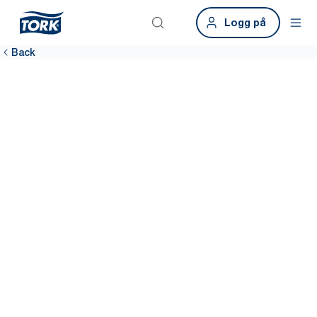
Logg på
Back