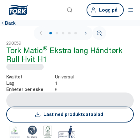
Logg på
Back
1 / 7
290059
®
Tork Matic
Ekstra lang Håndtørk
Rull Hvit H1
Universal
Kvalitet
1
Lag
6
Enheter per eske
Last ned produktdatablad