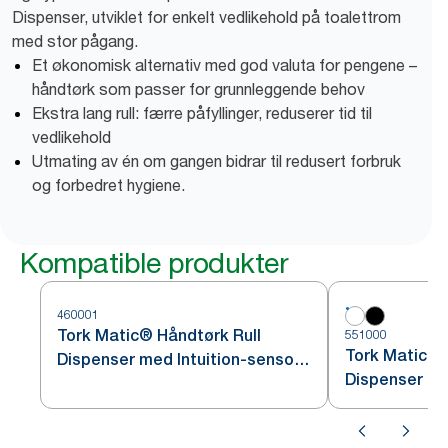
Dispenser, utviklet for enkelt vedlikehold på toalettrom
med stor pågang.
Et økonomisk alternativ med god valuta for pengene –
håndtørk som passer for grunnleggende behov
Ekstra lang rull: færre påfyllinger, reduserer tid til
vedlikehold
Utmating av én om gangen bidrar til redusert forbruk
og forbedret hygiene.
Kompatible produkter
460001
Tork Matic® Håndtørk Rull
551000
Tork Matic® 
Dispenser med Intuition-sensor
Dispenser Hv
Rustfritt stål H1