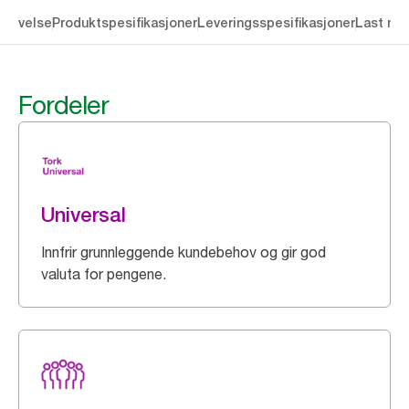
krivelse
Produktspesifikasjoner
Leveringsspesifikasjoner
Last ne
Fordeler
Universal
Innfrir grunnleggende kundebehov og gir god
valuta for pengene.