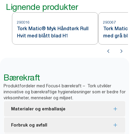
Lignende produkter
290016
290067
Tork Matic® Myk Håndtørk Rull
Tork Matic® 
Hvit med blått blad H1
med grå blad
Bærekraft
Produktfordeler med Focus4 bærekraft – Tork utvikler
innovative og bærekraftige hygieneløsninger som er bedre for
virksomheter, mennesker og miljøet.
Materialer og emballasje
EU Ecolabel-sertifiserte refiller – lav miljøpåvirkning
Forbruk og avfall
gjennom hele produktets livssyklus.