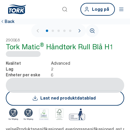
Logg på
Back
1 / 7
290068
®
Tork Matic
Håndtørk Rull Blå H1
Advanced
Kvalitet
2
Lag
6
Enheter per eske
Last ned produktdatablad
krivelse
Produktspesifikasjoner
Leveringsspesifikasjoner
Last ne