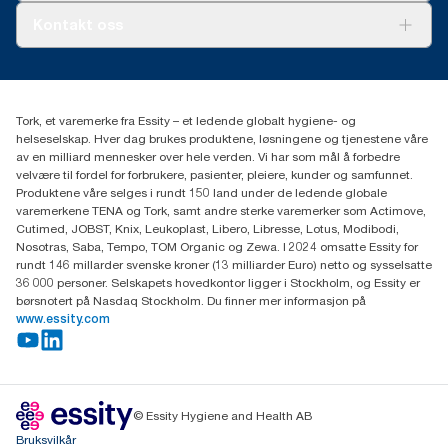
Tork PaperCircle
Om oss
Kontakt oss
Suksesshistorier
Presse og nyheter
kontakt@essity.com
(+47) 22 70 62 00
Essity Norway AS
Tork, et varemerke fra Essity – et ledende globalt hygiene- og
Fredrik Selmers vei 6
helseselskap. Hver dag brukes produktene, løsningene og tjenestene våre
0603 OSLO
av en milliard mennesker over hele verden. Vi har som mål å forbedre
velvære til fordel for forbrukere, pasienter, pleiere, kunder og samfunnet.
Produktene våre selges i rundt 150 land under de ledende globale
varemerkene TENA og Tork, samt andre sterke varemerker som Actimove,
Cutimed, JOBST, Knix, Leukoplast, Libero, Libresse, Lotus, Modibodi,
Nosotras, Saba, Tempo, TOM Organic og Zewa. I 2024 omsatte Essity for
rundt 146 millarder svenske kroner (13 milliarder Euro) netto og sysselsatte
36 000 personer. Selskapets hovedkontor ligger i Stockholm, og Essity er
børsnotert på Nasdaq Stockholm. Du finner mer informasjon på
www.essity.com
© Essity Hygiene and Health AB
Bruksvilkår