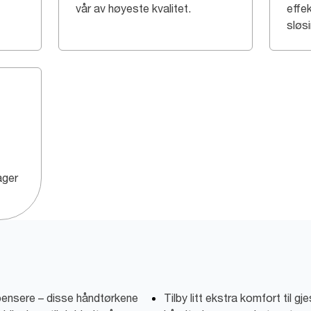
vår av høyeste kvalitet.
effek
sløsi
lager
spensere – disse håndtørkene
Tilby litt ekstra komfort til g