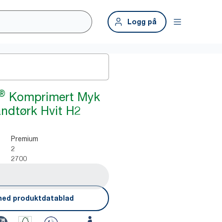
Logg på
®
Komprimert Myk
åndtørk Hvit H2
Premium
2
2700
ned produktdatablad