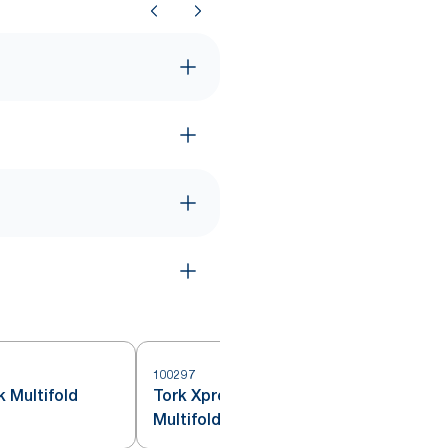
100297
1
 Multifold
Tork Xpress® Ekstra Myk
Multifold Håndtørk Hvit H2