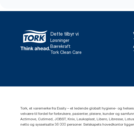
Dette tilbyr vi
Løsninger
Bærekraft
Tork Clean Care
Tork, et varemerke fra Essity – et ledende globalt hygiene- og hels
velvære til fordel for forbrukere, pasienter, pleiere, kunder og sa
Actimove, Cutimed, JOBST, Knix, Leukoplast, Libero, Libresse, Lotus
netto og sysselsatte 36 000 personer. Selskapets hovedkontor ligge