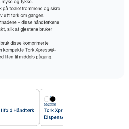
, myke og tykke.
k på toalettrommene og sikre
v ett tørk om gangen.
stnadene – disse håndtørkene
t, slik at gjestene bruker
– bruk disse komprimerte
n kompakte Tork Xpress®-
 liten til middels pågang.
552008
5
tifold Håndtørk
Tork Xpress® Multifold Håndtørk
2
Dispenser Sort H2