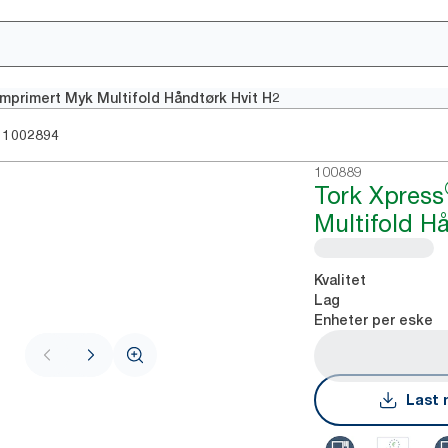
primert Myk Multifold Håndtørk Hvit H2
1002894
100889
Tork Xpress
Multifold H
Kvalitet
Lag
Enheter per eske
Last 