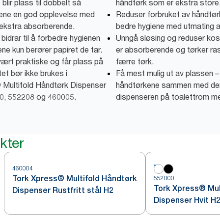
blir plass til dobbelt så
håndtørk som er ekstra store
stene en god opplevelse med
Reduser forbruket av håndtør
ekstra absorberende.
bedre hygiene med utmating a
idrar til å forbedre hygienen
Unngå sløsing og reduser ko
ne kun berører papiret de tar.
er absorberende og tørker rask
ært praktiske og får plass på
færre tørk.
et bør ikke brukes i
Få mest mulig ut av plassen 
Multifold Håndtørk Dispenser
håndtørkene sammen med de
0, 552208 og 460005.
dispenseren på toalettrom med
kter
460004
Tork Xpress® Multifold Håndtørk
552000
Tork Xpress® Mul
Dispenser Rustfritt stål H2
Dispenser Hvit H