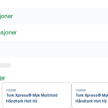
joner
asjoner
er
100288
100289
Tork Xpress® Myk Multifold
Tork Xpress® Myk
Håndtørk Hvit H2
Håndtørk Hvit H2