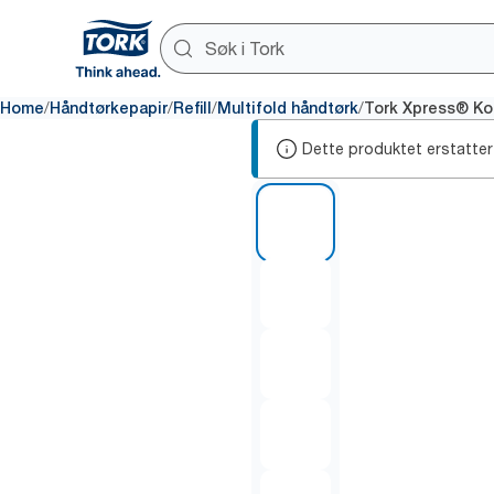
/
/
/
/
Home
Håndtørkepapir
Refill
Multifold håndtørk
Tork Xpress® Kom
Dette produktet erstatter
1 of 7