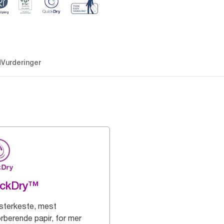
d
Vurderinger
ickDry™
 sterkeste, mest
rberende papir, for mer