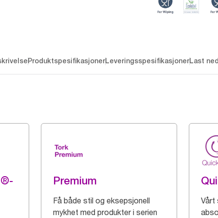
krivelse
Produktspesifikasjoner
Leveringsspesifikasjoner
Last ne
g®-
Premium
Qu
Få både stil og eksepsjonell
Vårt
mykhet med produkter i serien
abso