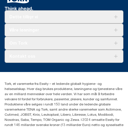
*
Gjelder dispensere som selges og leies ut i Europa (unntatt
Refillene egner seg for kortvarig matkontakt,
Frankrike) fra mai 2023. ClimatePartner-sertifisert produkt:
bekreftet av en tredjepart.
https://climate-id.com/no/9VIUDN
Dette tilbyr vi
**
*
Når den brukes sammen med 100297, 120289, 150299,
Representerer utvalget av Tork Xpress® Multifold-refiller (H2) i
Europa per brukstilfelle og basert på tredjepartsvurderte
100888, 100889 og 120454.
Løsninger
Våre løsninger
livsløpsvurderinger (LCA) som dekker alle refilltyper kombinert
Bærekraft
**
Sertifisert av den svenske revmatismeforeningen
med forbruksdata. Ettersom disse dataene gir et gjennomsnitt
Tork Clean Care
(Reumatikerförbundet).
Tork Vision Renhold
per system, er de ikke ment å brukes i bærekraftrapportering for
Om Tork
spesifikke varer og spesifikt forbruk.
AD-a-Glance
Tork PaperCircle
Om oss
***
I snitt sammenlignet med gjennomsnittet av alle Tork Xpress®
Kontakt oss
Suksesshistorier
Multifold-refillers (H2) karbonavtrykk før vi begynte å kjøpe
fornybar strøm, verifisert og matchet gjennom
Presse og nyheter
kontakt@essity.com
opprinnelsesgarantier, til bruk i papirproduksjonen vår.
(+47) 22 70 62 00
Reduksjonen i karbonavtrykket vårt ble kvantifisert i en
Essity Norway AS
tredjepartsvurdert livsløpsvurdering fra vugge til grav.
Tork, et varemerke fra Essity – et ledende globalt hygiene- og
Fredrik Selmers vei 6
helseselskap. Hver dag brukes produktene, løsningene og tjenestene våre
0603 OSLO
av en milliard mennesker over hele verden. Vi har som mål å forbedre
velvære til fordel for forbrukere, pasienter, pleiere, kunder og samfunnet.
Produktene våre selges i rundt 150 land under de ledende globale
varemerkene TENA og Tork, samt andre sterke varemerker som Actimove,
Cutimed, JOBST, Knix, Leukoplast, Libero, Libresse, Lotus, Modibodi,
Nosotras, Saba, Tempo, TOM Organic og Zewa. I 2024 omsatte Essity for
rundt 146 millarder svenske kroner (13 milliarder Euro) netto og sysselsatte