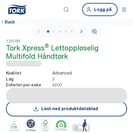
Logg på
Back
1 / 7
129089
®
Tork Xpress
Lettoppløselig
Multifold Håndtørk
Advanced
Kvalitet
2
Lag
4200
Enheter per eske
Last ned produktdatablad