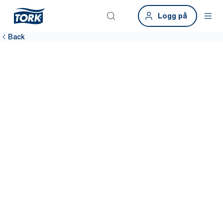
Logg på
Back