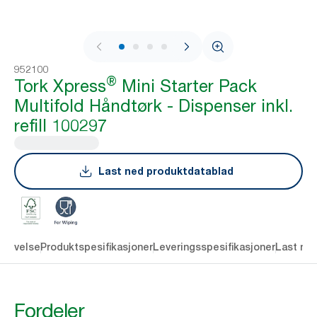
1 / 4
952100
®
Tork Xpress
Mini Starter Pack
Multifold Håndtørk - Dispenser inkl.
refill 100297
Last ned produktdatablad
krivelse
Produktspesifikasjoner
Leveringsspesifikasjoner
Last ne
Fordeler