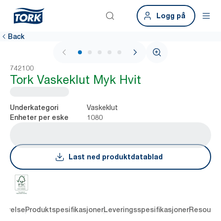
Logg på
Back
1 / 5
742100
Tork Vaskeklut Myk Hvit
Vaskeklut
Underkategori
1080
Enheter per eske
Last ned produktdatablad
rivelse
Produktspesifikasjoner
Leveringsspesifikasjoner
Resourc