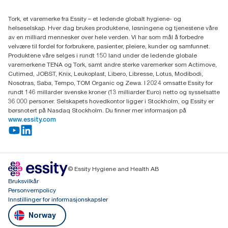
(+47) 22 70 62 00
Essity Norway AS
Tork, et varemerke fra Essity – et ledende globalt hygiene- og
Fredrik Selmers vei 6
helseselskap. Hver dag brukes produktene, løsningene og tjenestene våre
0603 OSLO
av en milliard mennesker over hele verden. Vi har som mål å forbedre
velvære til fordel for forbrukere, pasienter, pleiere, kunder og samfunnet.
Produktene våre selges i rundt 150 land under de ledende globale
varemerkene TENA og Tork, samt andre sterke varemerker som Actimove,
Cutimed, JOBST, Knix, Leukoplast, Libero, Libresse, Lotus, Modibodi,
Nosotras, Saba, Tempo, TOM Organic og Zewa. I 2024 omsatte Essity for
rundt 146 millarder svenske kroner (13 milliarder Euro) netto og sysselsatte
36 000 personer. Selskapets hovedkontor ligger i Stockholm, og Essity er
børsnotert på Nasdaq Stockholm. Du finner mer informasjon på
www.essity.com
© Essity Hygiene and Health AB
Bruksvilkår
Personvernpolicy
Innstillinger for informasjonskapsler
Norway