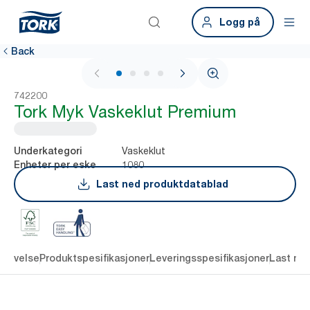
Logg på
Back
1 / 4
742200
Tork Myk Vaskeklut Premium
Vaskeklut
Underkategori
1080
Enheter per eske
Last ned produktdatablad
krivelse
Produktspesifikasjoner
Leveringsspesifikasjoner
Last ne