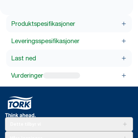
Produktspesifikasjoner
Leveringsspesifikasjoner
Last ned
Vurderinger
Dette tilbyr vi
Løsninger