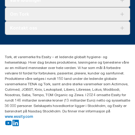
Våre løsninger
Bærekraft
Tork Clean Care
Tork Vision Renhold
Om Tork
AD-a-Glance
Tork PaperCircle
Om oss
Kontakt oss
Suksesshistorier
Presse og nyheter
kontakt@essity.com
(+47) 22 70 62 00
Essity Norway AS
Tork, et varemerke fra Essity – et ledende globalt hygiene- og
Fredrik Selmers vei 6
helseselskap. Hver dag brukes produktene, løsningene og tjenestene våre
0603 OSLO
av en milliard mennesker over hele verden. Vi har som mål å forbedre
velvære til fordel for forbrukere, pasienter, pleiere, kunder og samfunnet.
Produktene våre selges i rundt 150 land under de ledende globale
varemerkene TENA og Tork, samt andre sterke varemerker som Actimove,
Cutimed, JOBST, Knix, Leukoplast, Libero, Libresse, Lotus, Modibodi,
Nosotras, Saba, Tempo, TOM Organic og Zewa. I 2024 omsatte Essity for
rundt 146 millarder svenske kroner (13 milliarder Euro) netto og sysselsatte
36 000 personer. Selskapets hovedkontor ligger i Stockholm, og Essity er
børsnotert på Nasdaq Stockholm. Du finner mer informasjon på
www.essity.com