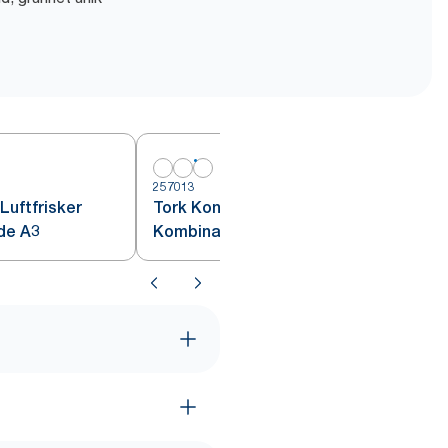
257013
Luftfrisker
Tork Kontinuerlig Luftfrisker
de A3
Kombinasjonspakke A3