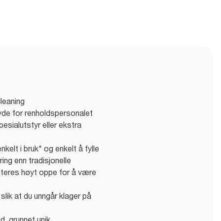
leaning
høyde for renholdspersonalet
pesialutstyr eller ekstra
kelt i bruk* og enkelt å fylle
ing enn tradisjonelle
nteres høyt oppe for å være
 slik at du unngår klager på
d, grunnet unik