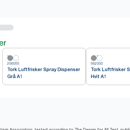
er
256055
562000
Tork Luftfrisker Spray Dispenser
Tork Luftfrisker 
Grå A1
Hvit A1
tism Association, tested according to The Design for All Test, pub