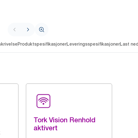
krivelse
Produktspesifikasjoner
Leveringsspesifikasjoner
Last ne
Tork Vision Renhold
aktivert
k