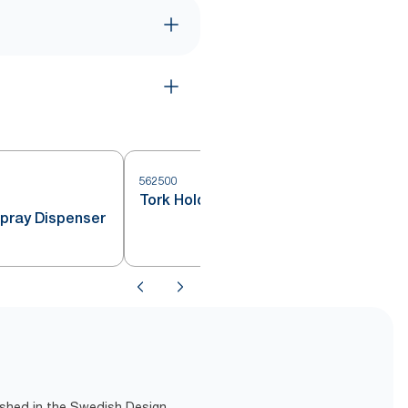
562500
Tork Holder Luftfrisker Duftplate
Spray Dispenser
lished in the Swedish Design