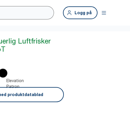
Logg på
erlig Luftfrisker
oT
Elevation
Patron
ned produktdatablad