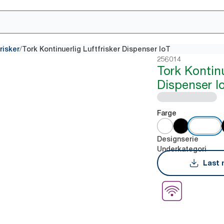
/
risker
Tork Kontinuerlig Luftfrisker Dispenser IoT
256014
Tork Kontinu
Dispenser I
Farge
Designserie
Underkategori
Last 