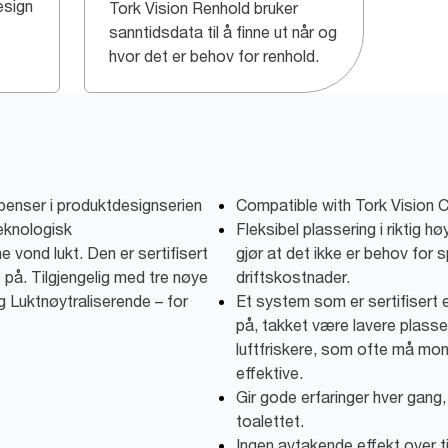
esign
Tork Vision Renhold bruker
sanntidsdata til å finne ut når og
hvor det er behov for renhold.
spenser i produktdesignserien
Compatible with Tork Vision C
eknologisk
Fleksibel plassering i riktig 
ne vond lukt. Den er sertifisert
gjør at det ikke er behov for s
e på. Tilgjengelig med tre nøye
driftskostnader.
g Luktnøytraliserende – for
Et system som er sertifisert en
på, takket være lavere plasser
luftfriskere, som ofte må mo
effektive.
Gir gode erfaringer hver gang,
toalettet.
Ingen avtakende effekt over ti