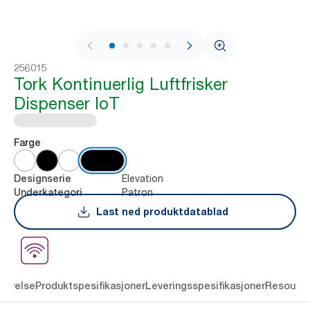
1 / 7
256015
Tork Kontinuerlig Luftfrisker
Dispenser IoT
Farge
Elevation
Designserie
Patron
Underkategori
Last ned produktdatablad
rivelse
Produktspesifikasjoner
Leveringsspesifikasjoner
Resourc