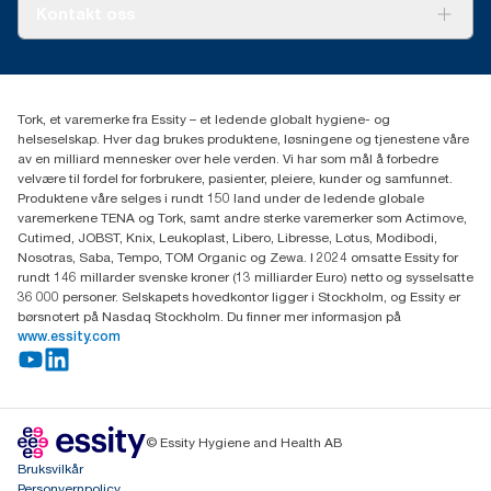
Tork PaperCircle
Om oss
Kontakt oss
Suksesshistorier
Presse og nyheter
kontakt@essity.com
(+47) 22 70 62 00
Essity Norway AS
Tork, et varemerke fra Essity – et ledende globalt hygiene- og
Fredrik Selmers vei 6
helseselskap. Hver dag brukes produktene, løsningene og tjenestene våre
0603 OSLO
av en milliard mennesker over hele verden. Vi har som mål å forbedre
velvære til fordel for forbrukere, pasienter, pleiere, kunder og samfunnet.
Produktene våre selges i rundt 150 land under de ledende globale
varemerkene TENA og Tork, samt andre sterke varemerker som Actimove,
Cutimed, JOBST, Knix, Leukoplast, Libero, Libresse, Lotus, Modibodi,
Nosotras, Saba, Tempo, TOM Organic og Zewa. I 2024 omsatte Essity for
rundt 146 millarder svenske kroner (13 milliarder Euro) netto og sysselsatte
36 000 personer. Selskapets hovedkontor ligger i Stockholm, og Essity er
børsnotert på Nasdaq Stockholm. Du finner mer informasjon på
www.essity.com
© Essity Hygiene and Health AB
Bruksvilkår
Personvernpolicy