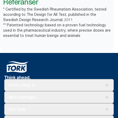
Referanser
* Certified by the Swedish Rheumatism Association, tested
according to The Design for All Test, published in the
Swedish Design Research Journal, 2011
** Patented technology based on a proven fuel technology
used in the pharmaceutical industry, where precise doses are
essential to treat human beings and animals
Dette tilbyr vi
Løsninger
Våre løsninger
Bærekraft
Tork Clean Care
Tork Vision Renhold
Om Tork
AD-a-Glance