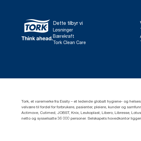
Dette tilbyr vi
Løsninger
Bærekraft
Tork Clean Care
Tork, et varemerke fra Essity – et ledende globalt hygiene- og hels
velvære til fordel for forbrukere, pasienter, pleiere, kunder og sa
Actimove, Cutimed, JOBST, Knix, Leukoplast, Libero, Libresse, Lotus
netto og sysselsatte 36 000 personer. Selskapets hovedkontor ligge