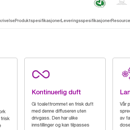
rivelse
Produktspesifikasjoner
Leveringsspesifikasjoner
Resourc
Kontinuerlig duft
Lan
Gi toalettrommet en frisk duft
Vår 
med denne diffuseren uten
spred
ork
drivgass. Den har ulike
av f
 frisk
innstillinger og kan tilpasses
dose
e