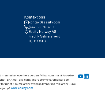
Kontakt oss
kontakt@essity.com
(+47) 22 70 62 00
Essity Norway AS
Fredrik Selmers vei 6
0603 OSLO
rd mennesker over hele verden. Vi har som mål å forbedre
erkene TENA og Tork, samt andre sterke varemerker som
or rundt 146 millarder svenske kroner (13 milliarder Euro)
masjon på
www.essity.com