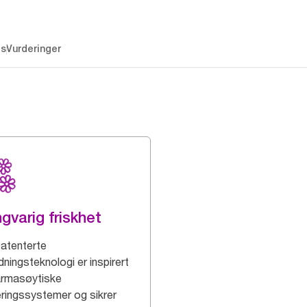
es
Vurderinger
gvarig friskhet
patenterte
ningsteknologi er inspirert
armasøytiske
ringssystemer og sikrer