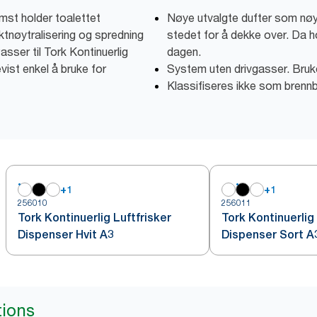
omst holder toalettet
Nøye utvalgte dufter som nøytr
ktnøytralisering og spredning
stedet for å dekke over. Da ho
asser til Tork Kontinuerlig
dagen.
vist enkel å bruke for
System uten drivgasser. Bruk
Klassifiseres ikke som brennba
+
1
+
1
256010
256011
Tork Kontinuerlig Luftfrisker
Tork Kontinuerlig 
Dispenser Hvit A3
Dispenser Sort A
tions