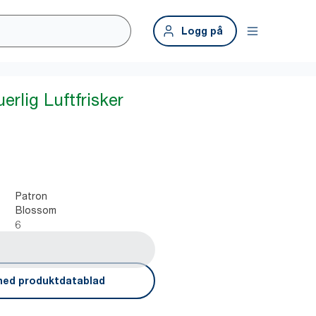
Logg på
erlig Luftfrisker
Patron
Blossom
6
ned produktdatablad