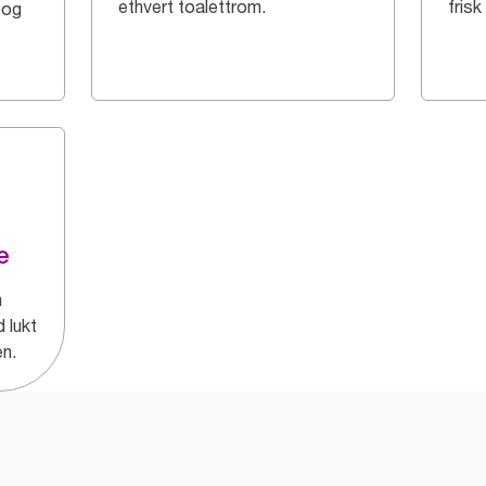
ethvert toalettrom.
frisk
e og
e
n
d lukt
en.