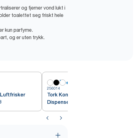
aliserer og fjerner vond lukt i
lder toalettet seg friskt hele
er kun parfyme.
rt, og er uten trykk.
+
1
256014
2
Luftfrisker
Tork Kontinuerlig Luftfrisker
3
Dispenser IoT