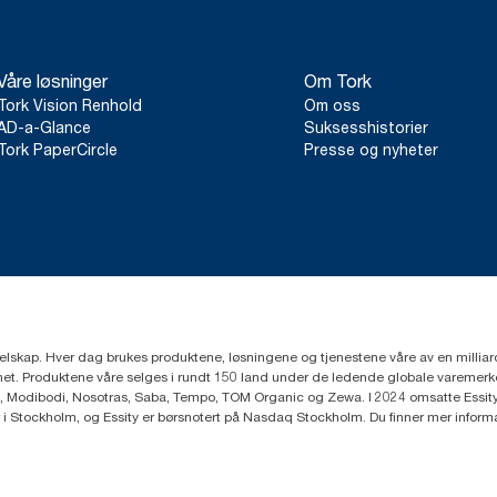
Våre løsninger
Om Tork
Tork Vision Renhold
Om oss
AD-a-Glance
Suksesshistorier
Tork PaperCircle
Presse og nyheter
eselskap. Hver dag brukes produktene, løsningene og tjenestene våre av en millia
mfunnet. Produktene våre selges i rundt 150 land under de ledende globale varem
, Modibodi, Nosotras, Saba, Tempo, TOM Organic og Zewa. I 2024 omsatte Essity f
r i Stockholm, og Essity er børsnotert på Nasdaq Stockholm. Du finner mer infor