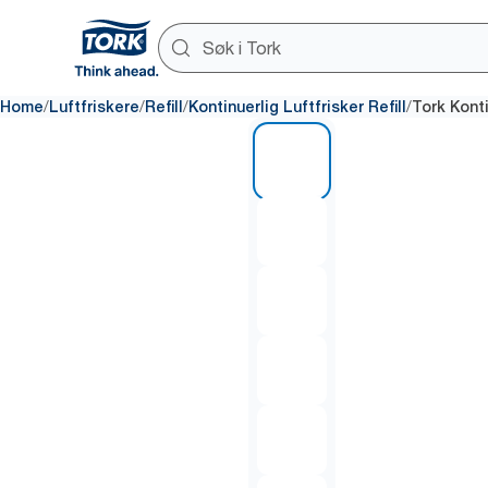
/
/
/
/
Home
Luftfriskere
Refill
Kontinuerlig Luftfrisker Refill
Tork Konti
1 of 6