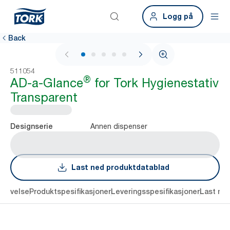
Logg på
Back
1 / 5
511054
®
AD-a-Glance
for Tork Hygienestativ
Transparent
Annen dispenser
Designserie
Last ned produktdatablad
krivelse
Produktspesifikasjoner
Leveringsspesifikasjoner
Last ne