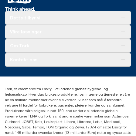
Dette tilbyr vi
Løsninger
Våre løsninger
Bærekraft
Tork Clean Care
Tork Vision Renhold
Om Tork
AD-a-Glance
Tork PaperCircle
Om oss
Kontakt oss
Suksesshistorier
Presse og nyheter
kontakt@essity.com
(+47) 22 70 62 00
Essity Norway AS
Tork, et varemerke fra Essity – et ledende globalt hygiene- og
Fredrik Selmers vei 6
helseselskap. Hver dag brukes produktene, løsningene og tjenestene våre
0603 OSLO
av en milliard mennesker over hele verden. Vi har som mål å forbedre
velvære til fordel for forbrukere, pasienter, pleiere, kunder og samfunnet.
Produktene våre selges i rundt 150 land under de ledende globale
varemerkene TENA og Tork, samt andre sterke varemerker som Actimove,
Cutimed, JOBST, Knix, Leukoplast, Libero, Libresse, Lotus, Modibodi,
Nosotras, Saba, Tempo, TOM Organic og Zewa. I 2024 omsatte Essity for
rundt 146 millarder svenske kroner (13 milliarder Euro) netto og sysselsatte