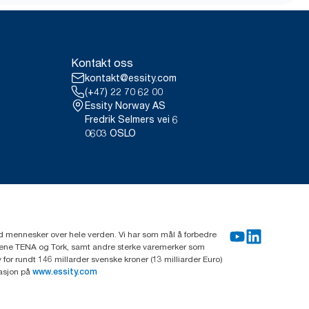
Kontakt oss
kontakt@essity.com
(+47) 22 70 62 00
Essity Norway AS
Fredrik Selmers vei 6
0603 OSLO
rd mennesker over hele verden. Vi har som mål å forbedre
erkene TENA og Tork, samt andre sterke varemerker som
or rundt 146 millarder svenske kroner (13 milliarder Euro)
masjon på
www.essity.com