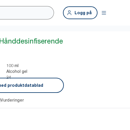
Logg på
 Hånddesinfiserende
100 ml
Alcohol gel
24
ned produktdatablad
d
Vurderinger