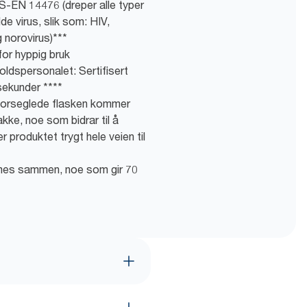
EN 14476 (dreper alle typer
dde virus, slik som: HIV,
g norovirus)***
or hyppig bruk
oldspersonalet: Sertifisert
 sekunder ****
 forseglede flasken kommer
akke, noe som bidrar til å
 produktet trygt hele veien til
mmes sammen, noe som gir 70