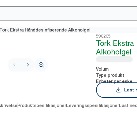
Tork Ekstra Hånddesinfiserende Alkoholgel
590205
Tork Ekstra
Alkoholgel
Volum
Type produkt
Enheter per eske
Last 
krivelse
Produktspesifikasjoner
Leveringsspesifikasjoner
Last ne