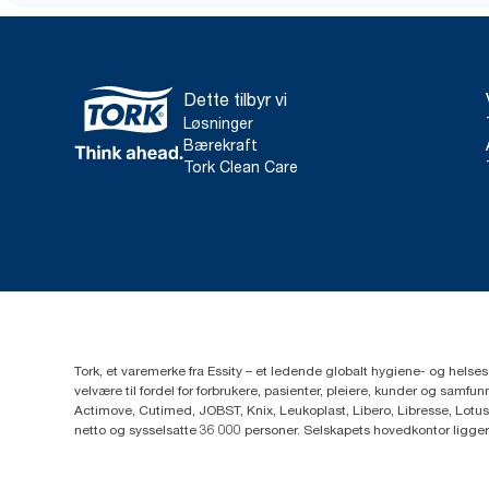
Dette tilbyr vi
Løsninger
Bærekraft
Tork Clean Care
Tork, et varemerke fra Essity – et ledende globalt hygiene- og hels
velvære til fordel for forbrukere, pasienter, pleiere, kunder og sa
Actimove, Cutimed, JOBST, Knix, Leukoplast, Libero, Libresse, Lotus
netto og sysselsatte 36 000 personer. Selskapets hovedkontor ligge