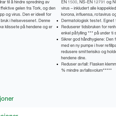
ar til å hindre spredning av
EN 1500, NS-EN 12791 og NS-
ffektive gelen fra Tork, og den
virus – inkludert alle kappekle
pp og virus. Den er ideell for
korona, influensa, rotavirus o
 bruk i helsevesenet. Denne
Dermatologisk testet. Egnet f
ikke klissete på hendene og er
Reduserer tidsbruken for renh
enkel påfylling *** på under ti
Sikrer god håndhygiene: Den
med en ny pumpe i hver refillp
redusere smitterisiko og holder
hendene dine.
Reduser avfall: Flasken kle
% mindre avfallsvolum*****
joner