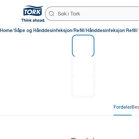
/
/
/
/
Home
Såpe og Hånddesinfeksjon
Refill
Hånddesinfeksjon Refill
1 of 3
Fordeler
Bes