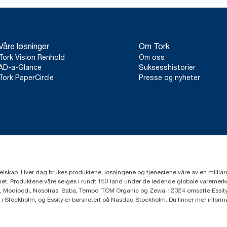
Våre løsninger
Om Tork
Tork Vision Renhold
Om oss
AD-a-Glance
Suksesshistorier
Tork PaperCircle
Presse og nyheter
eselskap. Hver dag brukes produktene, løsningene og tjenestene våre av en millia
mfunnet. Produktene våre selges i rundt 150 land under de ledende globale varem
, Modibodi, Nosotras, Saba, Tempo, TOM Organic og Zewa. I 2024 omsatte Essity f
r i Stockholm, og Essity er børsnotert på Nasdaq Stockholm. Du finner mer infor