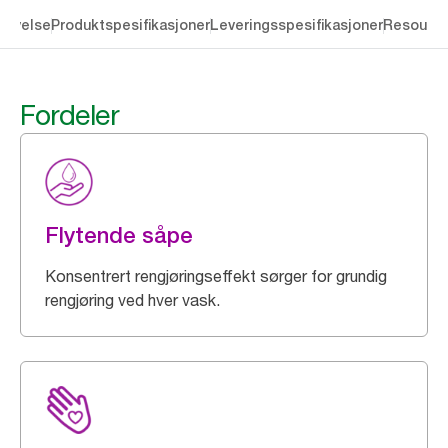
rivelse
Produktspesifikasjoner
Leveringsspesifikasjoner
Resourc
Fordeler
Flytende såpe
Konsentrert rengjøringseffekt sørger for grundig
rengjøring ved hver vask.