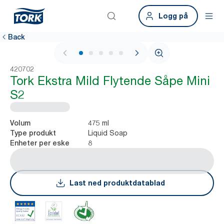
Logg på
Back
1 / 5
420702
Tork Ekstra Mild Flytende Såpe Mini
S2
475 ml
Volum
Liquid Soap
Type produkt
8
Enheter per eske
Last ned produktdatablad