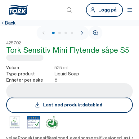
Logg på
Back
1 / 4
425702
Tork Sensitiv Mini Flytende såpe S5
525 ml
Volum
Liquid Soap
Type produkt
8
Enheter per eske
Last ned produktdatablad
krivelse
Produktspesifikasjoner
Leveringsspesifikasjoner
Last ne