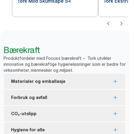
Tork Mild Skumsåpe S4
Tork Ekstra 
Bærekraft
Produktfordeler med Focus4 bærekraft – Tork utvikler
innovative og bærekraftige hygieneløsninger som er bedre for
virksomheter, mennesker og miljøet.
Materialer og emballasje
EU Ecolabel-sertifiserte refiller – lav miljøpåvirkning
Forbruk og avfall
gjennom hele produktets livssyklus.
*
99 % av ingrediensene er av naturlig opprinnelse.
Bidrar til å redusere såpeforbruket med opptil
CO₂-utslipp
*
50 % sammenlignet med flytende såpe.
Flasken er laget av 30 % PCR-plast (gjelder ikke
pumpen).
**
35 % mindre vannforbruk.
Tork Clarity Skumsåpe har 30 % lavere
Hygiene for alle