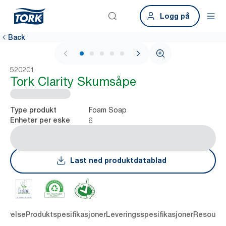
Logg på
Back
1 / 6
520201
Tork Clarity Skumsåpe
Foam Soap
Type produkt
6
Enheter per eske
Last ned produktdatablad
rivelse
Produktspesifikasjoner
Leveringsspesifikasjoner
Resourc