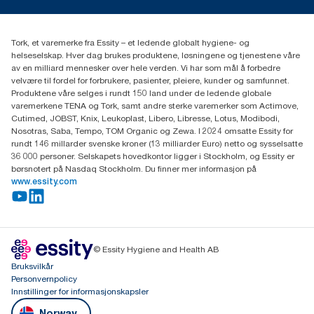
kontakt@essity.com
(+47) 22 70 62 00
Essity Norway AS
Tork, et varemerke fra Essity – et ledende globalt hygiene- og
Fredrik Selmers vei 6
helseselskap. Hver dag brukes produktene, løsningene og tjenestene våre
0603 OSLO
av en milliard mennesker over hele verden. Vi har som mål å forbedre
velvære til fordel for forbrukere, pasienter, pleiere, kunder og samfunnet.
Produktene våre selges i rundt 150 land under de ledende globale
varemerkene TENA og Tork, samt andre sterke varemerker som Actimove,
Cutimed, JOBST, Knix, Leukoplast, Libero, Libresse, Lotus, Modibodi,
Nosotras, Saba, Tempo, TOM Organic og Zewa. I 2024 omsatte Essity for
rundt 146 millarder svenske kroner (13 milliarder Euro) netto og sysselsatte
36 000 personer. Selskapets hovedkontor ligger i Stockholm, og Essity er
børsnotert på Nasdaq Stockholm. Du finner mer informasjon på
www.essity.com
© Essity Hygiene and Health AB
Bruksvilkår
Personvernpolicy
Innstillinger for informasjonskapsler
Norway