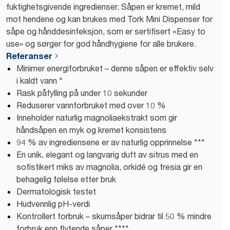
fuktighetsgivende ingredienser. Såpen er kremet, mild
mot hendene og kan brukes med Tork Mini Dispenser for
såpe og hånddesinfeksjon, som er sertifisert «Easy to
use» og sørger for god håndhygiene for alle brukere.
Referanser
Minimer energiforbruket – denne såpen er effektiv selv
i kaldt vann *
Rask påfylling på under 10 sekunder
Reduserer vannforbruket med over 10 %
Inneholder naturlig magnoliaekstrakt som gir
håndsåpen en myk og kremet konsistens
94 % av ingrediensene er av naturlig opprinnelse ***
En unik, elegant og langvarig duft av sitrus med en
sofistikert miks av magnolia, orkidé og fresia gir en
behagelig følelse etter bruk
Dermatologisk testet
Hudvennlig pH-verdi
Kontrollert forbruk – skumsåper bidrar til 50 % mindre
forbruk enn flytende såper ****