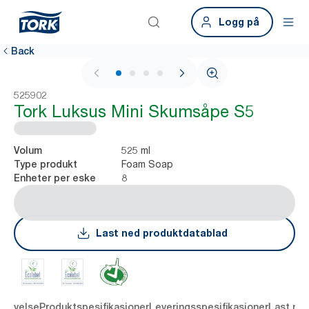
Logg på
Back
1 / 4
525902
Tork Luksus Mini Skumsåpe S5
525 ml
Volum
Foam Soap
Type produkt
8
Enheter per eske
Last ned produktdatablad
krivelse
Produktspesifikasjoner
Leveringsspesifikasjoner
Last ne