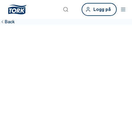
Logg på
Back