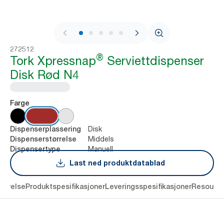
1 / 8
272512
®
Tork Xpressnap
Serviettdispenser
Disk Rød N4
Farge
Disk
Dispenserplassering
Middels
Dispenserstørrelse
Manuell
Dispensertype
Last ned produktdatablad
rivelse
Produktspesifikasjoner
Leveringsspesifikasjoner
Resourc