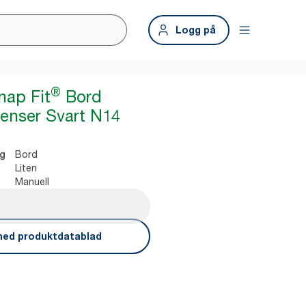
Logg på
®
nap Fit
Bord
penser Svart N14
Bord
ng
Liten
Manuell
ned produktdatablad