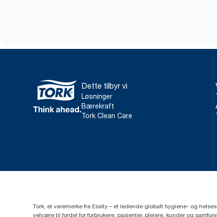
Dette tilbyr vi
Løsninger
Bærekraft
Tork Clean Care
Tork, et varemerke fra Essity – et ledende globalt hygiene- og hels
velvære til fordel for forbrukere, pasienter, pleiere, kunder og sa