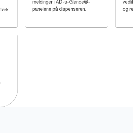
meldinger i AD-a-Glance®-
vedl
panelene på dispenseren.
og re
tørk
n