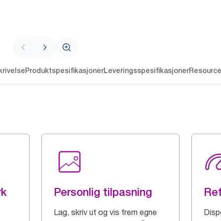
rivelse
Produktspesifikasjoner
Leveringsspesifikasjoner
Resourc
rk
Personlig tilpasning
Ref
Lag, skriv ut og vis frem egne
Disp