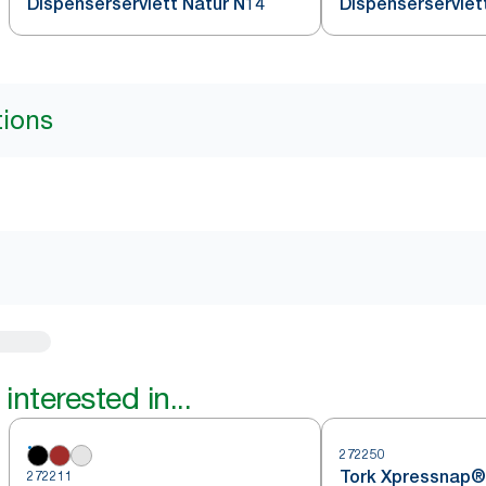
Dispenserserviett Natur N14
Dispenserserviett
tions
interested in...
272250
Tork Xpressnap®
272211