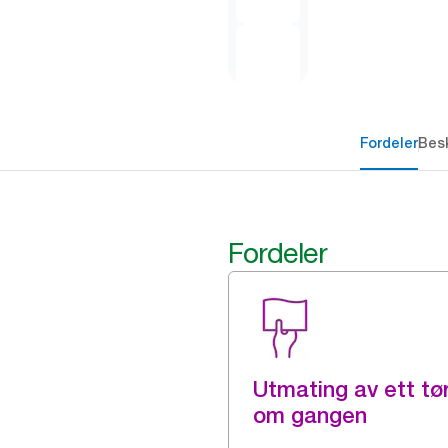
Fordeler
Besk
Fordeler
Utmating av ett tø
om gangen