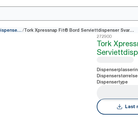
/
Dispensere for Interfold Dispenserservietter
Tork Xpressnap Fit® Bord Serviettdispenser Svart N14
272900
Tork Xpress
Serviettdis
Dispenserplasseri
Dispenserstørrelse
Dispensertype
Last 