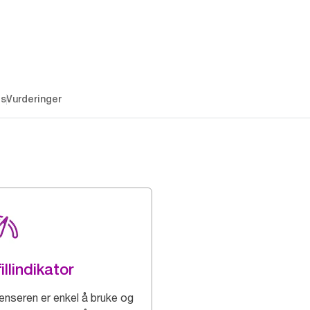
es
Vurderinger
illindikator
enseren er enkel å bruke og