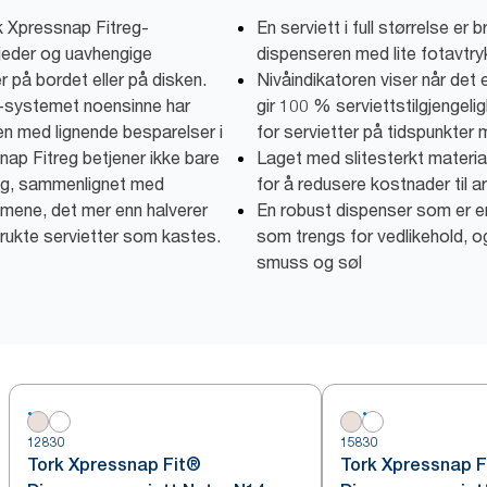
rk Xpressnap Fitreg-
En serviett i full størrelse er 
kjeder og uavhengige
dispenseren med lite fotavtry
r på bordet eller på disken.
Nivåindikatoren viser når det 
systemet noensinne har
gir 100 % serviettstilgjengeli
en med lignende besparelser i
for servietter på tidspunkter
snap Fitreg betjener ikke bare
Laget med slitesterkt materia
ling, sammenlignet med
for å redusere kostnader til a
mene, det mer enn halverer
En robust dispenser som er en
ukte servietter som kastes.
som trengs for vedlikehold, o
smuss og søl
12830
15830
Tork Xpressnap Fit®
Tork Xpressnap F