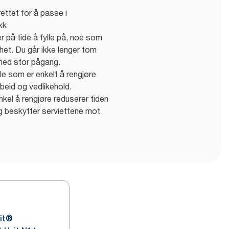
brettet for å passe i
kk
er på tide å fylle på, noe som
ghet. Du går ikke lenger tom
 med stor pågang.
le som er enkelt å rengjøre
rbeid og vedlikehold.
kel å rengjøre reduserer tiden
g beskytter serviettene mot
it®