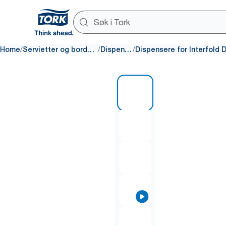
/
/
/
Home
Servietter og borddekking
Dispensere
1 of 9