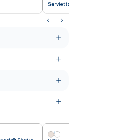
Serviettdispenser Disk Sort N4