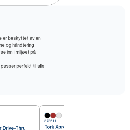
e er beskyttet av en
ene og håndtering
e inn i miljøet på
 passer perfekt til alle
272511
2
Tork Xpressnap®
r Drive-Thru