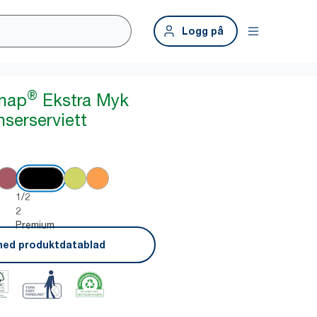
Logg på
®
snap
Ekstra Myk
nserserviett
1/2
2
Premium
ned produktdatablad