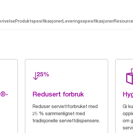
rivelse
Produktspesifikasjoner
Leveringsspesifikasjoner
Resourc
g®-
Redusert forbruk
Hy
Reduser serviettforbruket med
Gi k
25 % sammenlignet med
oppl
tradisjonelle serviettdispensere.
om g
servi