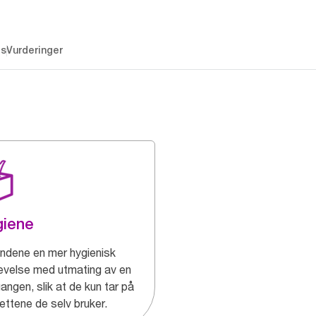
es
Vurderinger
giene
undene en mer hygienisk
evelse med utmating av en
angen, slik at de kun tar på
ettene de selv bruker.