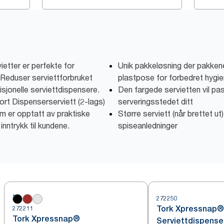
tter er perfekte for
Unik pakkeløsning der pakken
 Reduser serviettforbruket
plastpose for forbedret hygi
isjonelle serviettdispensere.
Den fargede servietten vil pass
t Dispenserserviett (2-lags)
serveringsstedet ditt
om er opptatt av praktiske
Større serviett (når brettet ut)
inntrykk til kundene.
spiseanledninger
272250
Tork Xpressnap®
272211
Tork Xpressnap®
Serviettdispense