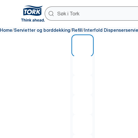
/
/
/
Home
Servietter og borddekking
Refill
Interfold Dispenserservie
1 of 7