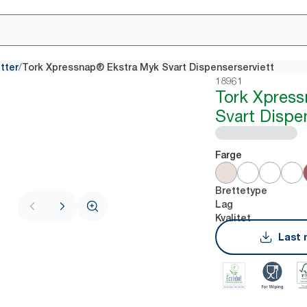
/
tter
Tork Xpressnap® Ekstra Myk Svart Dispenserserviett
18961
Tork Xpres
Svart Dispe
Farge
Brettetype
Lag
Kvalitet
Last 