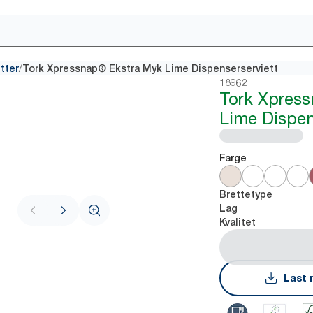
/
tter
Tork Xpressnap® Ekstra Myk Lime Dispenserserviett
18962
Tork Xpres
Lime Dispen
Farge
Brettetype
Lag
Kvalitet
Last 