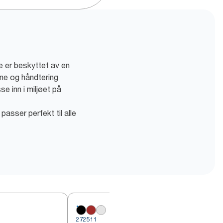
e er beskyttet av en
ene og håndtering
e inn i miljøet på
 passer perfekt til alle
272511
2