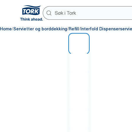
/
/
/
Home
Servietter og borddekking
Refill
Interfold Dispenserservie
1 of 7