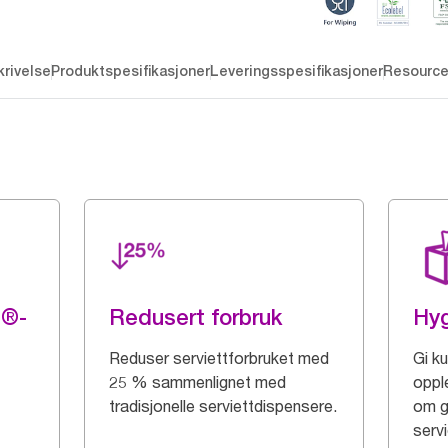
rivelse
Produktspesifikasjoner
Leveringsspesifikasjoner
Resourc
g®-
Redusert forbruk
Hy
Reduser serviettforbruket med
Gi k
25 % sammenlignet med
oppl
tradisjonelle serviettdispensere.
om g
servi