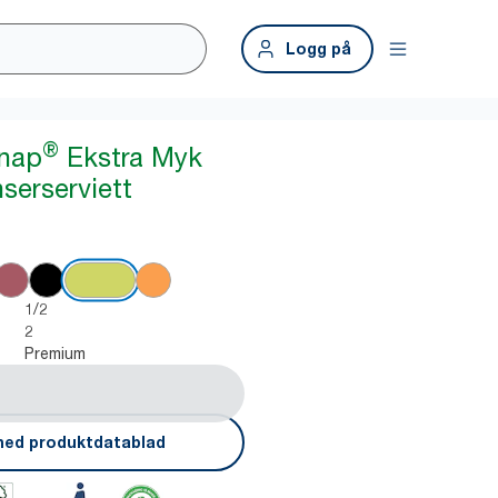
Logg på
®
snap
Ekstra Myk
serserviett
1/2
2
Premium
ned produktdatablad