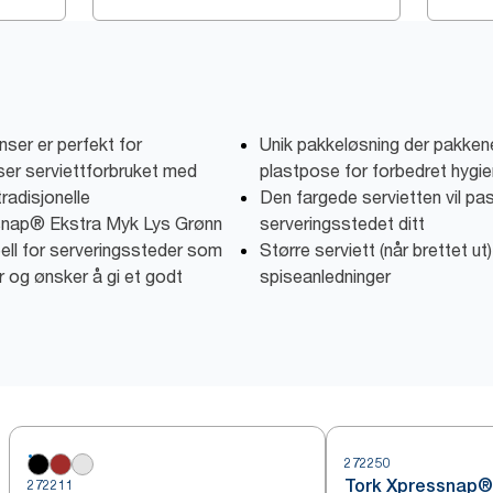
ser er perfekt for
Unik pakkeløsning der pakken
ser serviettforbruket med
plastpose for forbedret hygi
adisjonelle
Den fargede servietten vil pass
ssnap® Ekstra Myk Lys Grønn
serveringsstedet ditt
eell for serveringssteder som
Større serviett (når brettet ut)
r og ønsker å gi et godt
spiseanledninger
272250
Tork Xpressnap®
272211