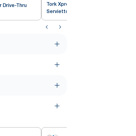
Tork Xpressnap®
r Drive-Thru
Serviettdispenser Disk Sort N4