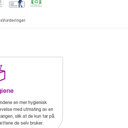
es
Vurderinger
giene
undene en mer hygienisk
evelse med utmating av en
angen, slik at de kun tar på
ettene de selv bruker.