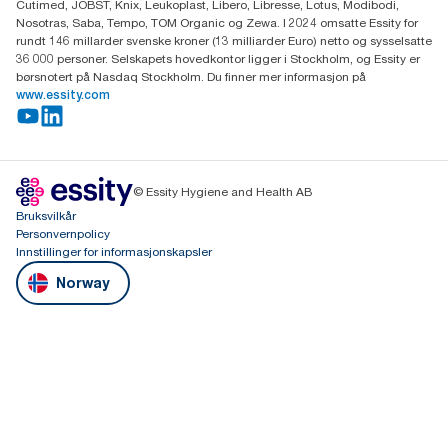
Cutimed, JOBST, Knix, Leukoplast, Libero, Libresse, Lotus, Modibodi,
Nosotras, Saba, Tempo, TOM Organic og Zewa. I 2024 omsatte Essity for
rundt 146 millarder svenske kroner (13 milliarder Euro) netto og sysselsatte
36 000 personer. Selskapets hovedkontor ligger i Stockholm, og Essity er
børsnotert på Nasdaq Stockholm. Du finner mer informasjon på
www.essity.com
© Essity Hygiene and Health AB
Bruksvilkår
Personvernpolicy
Innstillinger for informasjonskapsler
Norway