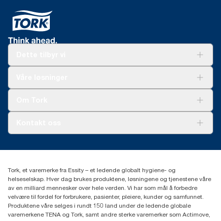
Dette tilbyr vi
Løsninger
Våre løsninger
Bærekraft
Tork Clean Care
Tork Vision Renhold
Om Tork
AD-a-Glance
Tork PaperCircle
Om oss
Kontakt oss
Suksesshistorier
Presse og nyheter
kontakt@essity.com
(+47) 22 70 62 00
Essity Norway AS
Tork, et varemerke fra Essity – et ledende globalt hygiene- og
Fredrik Selmers vei 6
helseselskap. Hver dag brukes produktene, løsningene og tjenestene våre
0603 OSLO
av en milliard mennesker over hele verden. Vi har som mål å forbedre
velvære til fordel for forbrukere, pasienter, pleiere, kunder og samfunnet.
Produktene våre selges i rundt 150 land under de ledende globale
varemerkene TENA og Tork, samt andre sterke varemerker som Actimove,