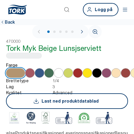
Logg på
Back
1 / 5
470000
Tork Myk Beige Lunsjserviett
Farge
1/4
Brettetype
3
Lag
Advanced
Kvalitet
Last ned produktdatablad
rivelse
Produktspesifikasjoner
Leveringsspesifikasjoner
Resourc