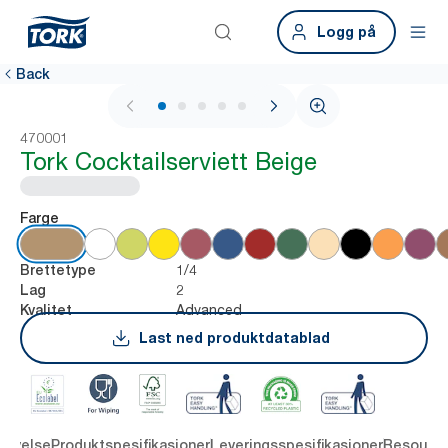
Logg på
Back
1 / 5
470001
Tork Cocktailserviett Beige
Farge
1/4
Brettetype
2
Lag
Advanced
Kvalitet
Last ned produktdatablad
rivelse
Produktspesifikasjoner
Leveringsspesifikasjoner
Resourc