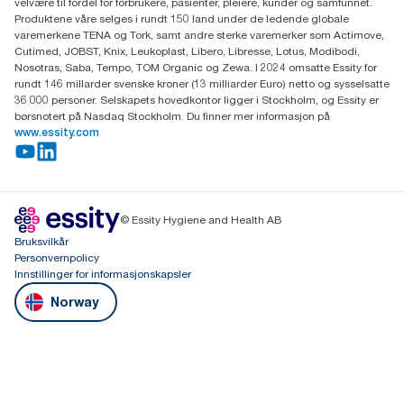
velvære til fordel for forbrukere, pasienter, pleiere, kunder og samfunnet.
Produktene våre selges i rundt 150 land under de ledende globale
varemerkene TENA og Tork, samt andre sterke varemerker som Actimove,
Cutimed, JOBST, Knix, Leukoplast, Libero, Libresse, Lotus, Modibodi,
Nosotras, Saba, Tempo, TOM Organic og Zewa. I 2024 omsatte Essity for
rundt 146 millarder svenske kroner (13 milliarder Euro) netto og sysselsatte
36 000 personer. Selskapets hovedkontor ligger i Stockholm, og Essity er
børsnotert på Nasdaq Stockholm. Du finner mer informasjon på
www.essity.com
© Essity Hygiene and Health AB
Bruksvilkår
Personvernpolicy
Innstillinger for informasjonskapsler
Norway