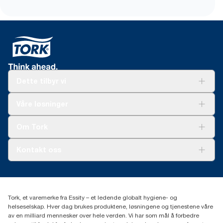
Dette tilbyr vi
Løsninger
Våre løsninger
Bærekraft
Tork Clean Care
Tork Vision Renhold
Om Tork
AD-a-Glance
Tork PaperCircle
Om oss
Kontakt oss
Suksesshistorier
Presse og nyheter
kontakt@essity.com
(+47) 22 70 62 00
Essity Norway AS
Tork, et varemerke fra Essity – et ledende globalt hygiene- og
Fredrik Selmers vei 6
helseselskap. Hver dag brukes produktene, løsningene og tjenestene våre
0603 OSLO
av en milliard mennesker over hele verden. Vi har som mål å forbedre