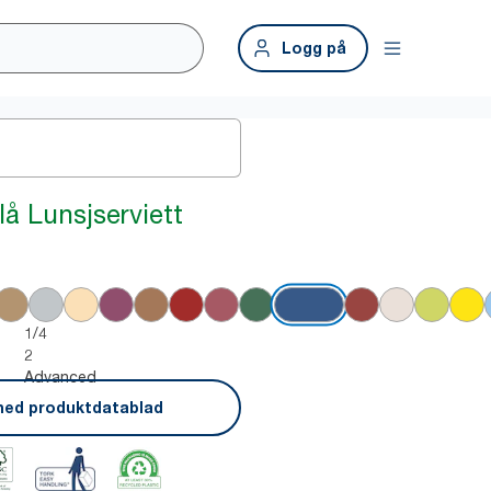
Logg på
å Lunsjserviett
1/4
2
Advanced
ned produktdatablad