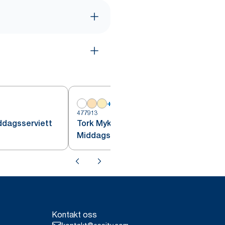
+
15
477913
4
ddagsserviett
Tork Myk Lys Blå
Middagsserviett
Kontakt oss