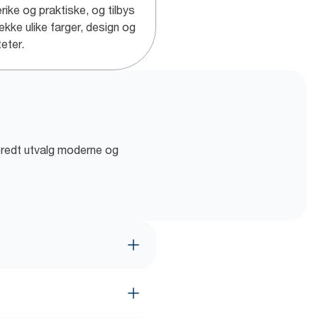
rike og praktiske, og tilbys
rekke ulike farger, design og
teter.
t bredt utvalg moderne og