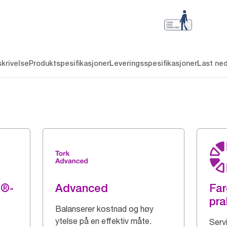
krivelse
Produktspesifikasjoner
Leveringsspesifikasjoner
Last ne
g®-
Advanced
Far
pra
Balanserer kostnad og høy
ytelse på en effektiv måte.
Serv