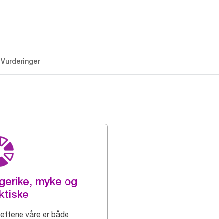
d
Vurderinger
gerike, myke og
ktiske
iettene våre er både