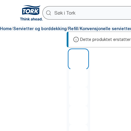
/
/
/
Home
Servietter og borddekking
Refill
Konvensjonelle serviette
Dette produktet erstatter
1 of 6