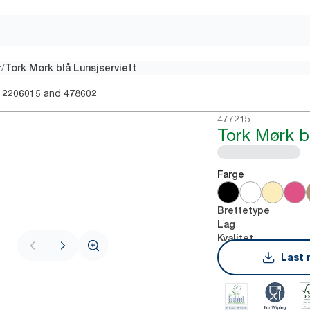
/
r
Tork Mørk blå Lunsjserviett
and
2206015
478602
477215
Tork Mørk bl
Farge
Brettetype
Lag
Kvalitet
Last 