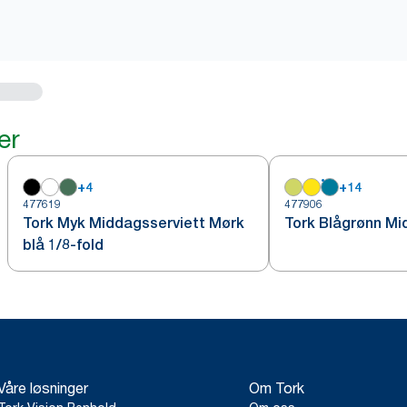
er
+
4
+
14
477619
477906
Tork Myk Middagsserviett Mørk
Tork Blågrønn Mi
blå 1/8-fold
Våre løsninger
Om Tork