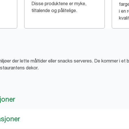
Disse produktene er myke,
farge
tiltalende og pålitelige.
i en 
kvali
i miljøer der lette måltider eller snacks serveres. De kommer i e
estaurantens dekor.
joner
asjoner