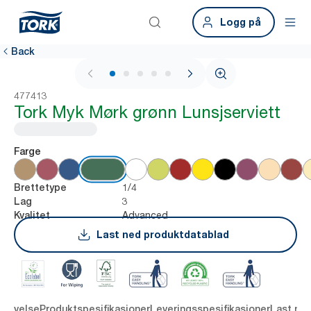
Logg på
Back
1 / 6
477413
Tork Myk Mørk grønn Lunsjserviett
Farge
1/4
Brettetype
3
Lag
Advanced
Kvalitet
Last ned produktdatablad
krivelse
Produktspesifikasjoner
Leveringsspesifikasjoner
Last ne