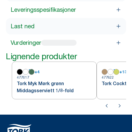
Leveringsspesifikasjoner
Last ned
Vurderinger
Lignende produkter
+
4
+
13
477617
477822
Tork Myk Mørk grønn
Tork Cocktail
Middagsserviett 1/8-fold