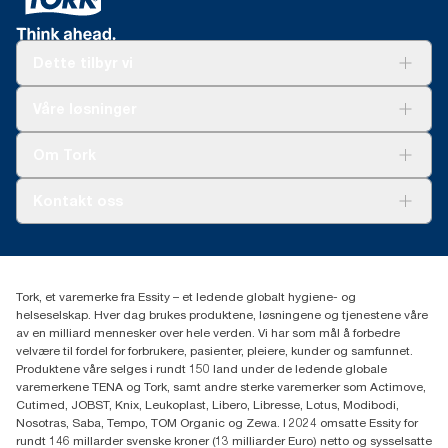
Dette tilbyr vi
Løsninger
Våre løsninger
Bærekraft
Tork Clean Care
Tork Vision Renhold
Om Tork
AD-a-Glance
Tork PaperCircle
Om oss
Kontakt oss
Suksesshistorier
Presse og nyheter
kontakt@essity.com
(+47) 22 70 62 00
Essity Norway AS
Tork, et varemerke fra Essity – et ledende globalt hygiene- og
Fredrik Selmers vei 6
helseselskap. Hver dag brukes produktene, løsningene og tjenestene våre
0603 OSLO
av en milliard mennesker over hele verden. Vi har som mål å forbedre
velvære til fordel for forbrukere, pasienter, pleiere, kunder og samfunnet.
Produktene våre selges i rundt 150 land under de ledende globale
varemerkene TENA og Tork, samt andre sterke varemerker som Actimove,
Cutimed, JOBST, Knix, Leukoplast, Libero, Libresse, Lotus, Modibodi,
Nosotras, Saba, Tempo, TOM Organic og Zewa. I 2024 omsatte Essity for
rundt 146 millarder svenske kroner (13 milliarder Euro) netto og sysselsatte