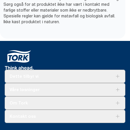
Sørg også for at produktet ikke har vært i kontakt med
farlige stoffer eller materialer som ikke er nedbrytbare.
Spesielle regler kan gjelde for matavfall og biologisk avfall.
Ikke kast produktet i naturen.
Dette tilbyr vi
Løsninger
Våre løsninger
Bærekraft
Tork Clean Care
Tork Vision Renhold
Om Tork
AD-a-Glance
Tork PaperCircle
Om oss
Kontakt oss
Suksesshistorier
Presse og nyheter
kontakt@essity.com