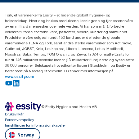
(+47) 22 70 62 00
Essity Norway AS
Tork, et varemerke fra Essity – et ledende globalt hygiene- og
Fredrik Selmers vei 6
helseselskap. Hver dag brukes produktene, løsningene og tjenestene våre
0603 OSLO
av en milliard mennesker over hele verden. Vi har som mål å forbedre
velvære til fordel for forbrukere, pasienter, pleiere, kunder og samfunnet.
Produktene våre selges i rundt 150 land under de ledende globale
varemerkene TENA og Tork, samt andre sterke varemerker som Actimove,
Cutimed, JOBST, Knix, Leukoplast, Libero, Libresse, Lotus, Modibodi,
Nosotras, Saba, Tempo, TOM Organic og Zewa. I 2024 omsatte Essity for
rundt 146 millarder svenske kroner (13 milliarder Euro) netto og sysselsatte
36 000 personer. Selskapets hovedkontor ligger i Stockholm, og Essity er
børsnotert på Nasdaq Stockholm. Du finner mer informasjon på
www.essity.com
© Essity Hygiene and Health AB
Bruksvilkår
Personvernpolicy
Innstillinger for informasjonskapsler
Norway