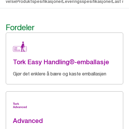
krivelse
Produktspesifikasjoner
Leveringsspesifikasjoner
Last ne
Fordeler
Tork Easy Handling®-emballasje
Gjør det enklere å bære og kaste emballasjen
Advanced