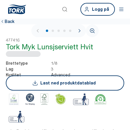
Logg på
Back
1 / 5
477416
Tork Myk Lunsjserviett Hvit
1/8
Brettetype
3
Lag
Advanced
Kvalitet
Last ned produktdatablad