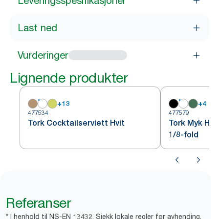
Leveringsspesifikasjoner
Last ned
Vurderinger
Lignende produkter
+
13
+
4
477534
477579
Tork Cocktailserviett Hvit
Tork Myk Hvi
1/8-fold
Referanser
* I henhold til NS-EN 13432. Sjekk lokale regler før avhending.