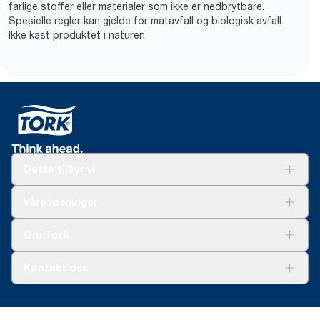
farlige stoffer eller materialer som ikke er nedbrytbare.
Spesielle regler kan gjelde for matavfall og biologisk avfall.
Ikke kast produktet i naturen.
Dette tilbyr vi
Løsninger
Våre løsninger
Bærekraft
Tork Clean Care
Tork Vision Renhold
Om Tork
AD-a-Glance
Tork PaperCircle
Om oss
Kontakt oss
Suksesshistorier
Presse og nyheter
kontakt@essity.com
(+47) 22 70 62 00