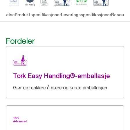
rivelse
Produktspesifikasjoner
Leveringsspesifikasjoner
Resourc
Fordeler
Tork Easy Handling®-emballasje
Gjør det enklere å bære og kaste emballasjen