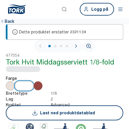
Logg på
Back
Dette produktet erstatter
2321134
1 / 4
477554
Tork Hvit Middagsserviett 1/8-fold
Farge
1/8
Brettetype
2
Lag
Advanced
Kvalitet
Last ned produktdatablad