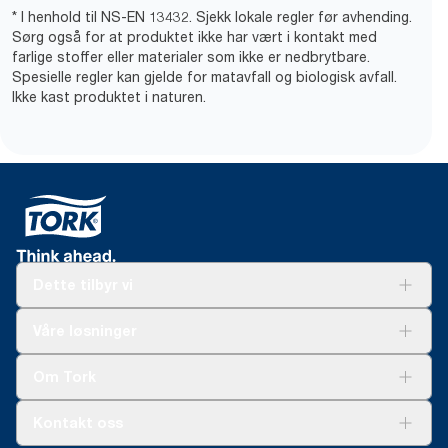
* I henhold til NS-EN 13432. Sjekk lokale regler før avhending.
Sørg også for at produktet ikke har vært i kontakt med
farlige stoffer eller materialer som ikke er nedbrytbare.
Spesielle regler kan gjelde for matavfall og biologisk avfall.
Ikke kast produktet i naturen.
Dette tilbyr vi
Løsninger
Våre løsninger
Bærekraft
Tork Clean Care
Tork Vision Renhold
Om Tork
AD-a-Glance
Tork PaperCircle
Om oss
Kontakt oss
Suksesshistorier