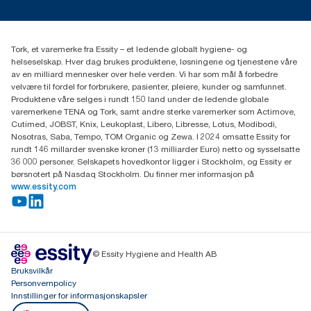
Presse og nyheter
kontakt@essity.com
(+47) 22 70 62 00
Essity Norway AS
Tork, et varemerke fra Essity – et ledende globalt hygiene- og
Fredrik Selmers vei 6
helseselskap. Hver dag brukes produktene, løsningene og tjenestene våre
0603 OSLO
av en milliard mennesker over hele verden. Vi har som mål å forbedre
velvære til fordel for forbrukere, pasienter, pleiere, kunder og samfunnet.
Produktene våre selges i rundt 150 land under de ledende globale
varemerkene TENA og Tork, samt andre sterke varemerker som Actimove,
Cutimed, JOBST, Knix, Leukoplast, Libero, Libresse, Lotus, Modibodi,
Nosotras, Saba, Tempo, TOM Organic og Zewa. I 2024 omsatte Essity for
rundt 146 millarder svenske kroner (13 milliarder Euro) netto og sysselsatte
36 000 personer. Selskapets hovedkontor ligger i Stockholm, og Essity er
børsnotert på Nasdaq Stockholm. Du finner mer informasjon på
www.essity.com
© Essity Hygiene and Health AB
Bruksvilkår
Personvernpolicy
Innstillinger for informasjonskapsler