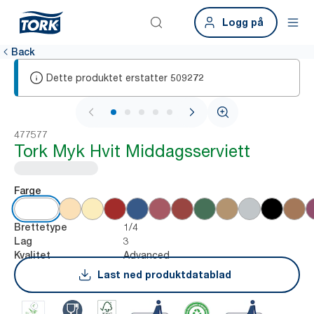
Logg på
Back
Dette produktet erstatter
509272
1 / 6
477577
Tork Myk Hvit Middagsserviett
Farge
1/4
Brettetype
3
Lag
Advanced
Kvalitet
Last ned produktdatablad