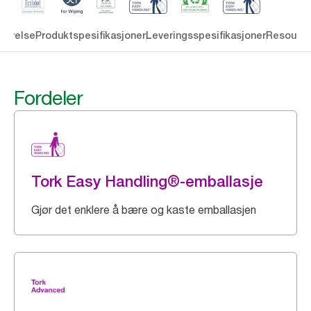
rivelse
Produktspesifikasjoner
Leveringsspesifikasjoner
Resourc
Fordeler
Tork Easy Handling®-emballasje
Gjør det enklere å bære og kaste emballasjen