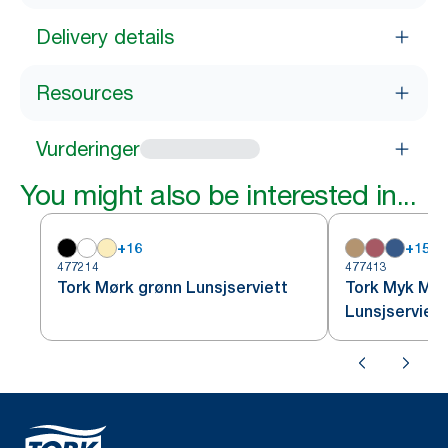
Delivery details
Resources
Vurderinger
You might also be interested in...
+
16
+
15
477214
477413
Tork Mørk grønn Lunsjserviett
Tork Myk Mør
Lunsjserviett