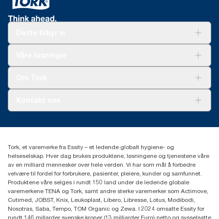
Dette tilbyr vi
Løsninger
Våre løsninger
Bærekraft
Tork Clean Care
Tork Vision Renhold
Om Tork
AD-a-Glance
Tork PaperCircle
Om oss
Kontakt oss
Suksesshistorier
Presse og nyheter
kontakt@essity.com
(+47) 22 70 62 00
Essity Norway AS
Tork, et varemerke fra Essity – et ledende globalt hygiene- og
Fredrik Selmers vei 6
helseselskap. Hver dag brukes produktene, løsningene og tjenestene våre
0603 OSLO
av en milliard mennesker over hele verden. Vi har som mål å forbedre
velvære til fordel for forbrukere, pasienter, pleiere, kunder og samfunnet.
Produktene våre selges i rundt 150 land under de ledende globale
varemerkene TENA og Tork, samt andre sterke varemerker som Actimove,
Cutimed, JOBST, Knix, Leukoplast, Libero, Libresse, Lotus, Modibodi,
Nosotras, Saba, Tempo, TOM Organic og Zewa. I 2024 omsatte Essity for
rundt 146 millarder svenske kroner (13 milliarder Euro) netto og sysselsatte