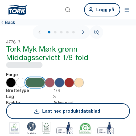
Logg på
Back
1 / 6
477617
Tork Myk Mørk grønn
Middagsserviett 1/8-fold
Farge
1/8
Brettetype
3
Lag
Advanced
Kvalitet
Last ned produktdatablad