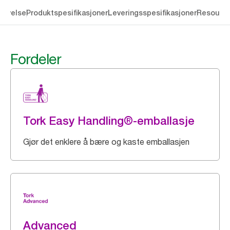
rivelse
Produktspesifikasjoner
Leveringsspesifikasjoner
Resourc
Fordeler
Tork Easy Handling®-emballasje
Gjør det enklere å bære og kaste emballasjen
Advanced