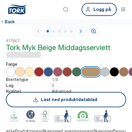
Logg på
Back
1 / 6
477667
Tork Myk Beige Middagsserviett
Farge
1/4
Brettetype
3
Lag
Advanced
Kvalitet
Last ned produktdatablad
rivelse
Produktspesifikasjoner
Leveringsspesifikasjoner
Resourc