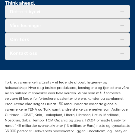
Dette tilbyr vi
Løsninger
Våre løsninger
Bærekraft
Tork Clean Care
Tork Vision Renhold
Om Tork
AD-a-Glance
Tork PaperCircle
Om oss
Kontakt oss
Suksesshistorier
Presse og nyheter
kontakt@essity.com
(+47) 22 70 62 00
Essity Norway AS
Tork, et varemerke fra Essity – et ledende globalt hygiene- og
Fredrik Selmers vei 6
helseselskap. Hver dag brukes produktene, løsningene og tjenestene våre
0603 OSLO
av en milliard mennesker over hele verden. Vi har som mål å forbedre
velvære til fordel for forbrukere, pasienter, pleiere, kunder og samfunnet.
Produktene våre selges i rundt 150 land under de ledende globale
varemerkene TENA og Tork, samt andre sterke varemerker som Actimove,
Cutimed, JOBST, Knix, Leukoplast, Libero, Libresse, Lotus, Modibodi,
Nosotras, Saba, Tempo, TOM Organic og Zewa. I 2024 omsatte Essity for
rundt 146 millarder svenske kroner (13 milliarder Euro) netto og sysselsatte
36 000 personer. Selskapets hovedkontor ligger i Stockholm, og Essity er