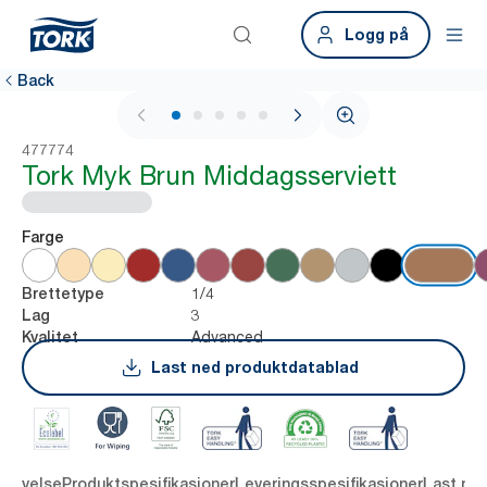
Logg på
Back
1 / 6
477774
Tork Myk Brun Middagsserviett
Farge
1/4
Brettetype
3
Lag
Advanced
Kvalitet
Last ned produktdatablad
krivelse
Produktspesifikasjoner
Leveringsspesifikasjoner
Last ne