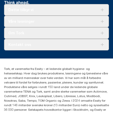
Dette tilbyr vi
Løsninger
Våre løsninger
Bærekraft
Tork Clean Care
Tork Vision Renhold
Om Tork
AD-a-Glance
Tork PaperCircle
Om oss
Kontakt oss
Suksesshistorier
Presse og nyheter
kontakt@essity.com
(+47) 22 70 62 00
Essity Norway AS
Tork, et varemerke fra Essity – et ledende globalt hygiene- og
Fredrik Selmers vei 6
helseselskap. Hver dag brukes produktene, løsningene og tjenestene våre
0603 OSLO
av en milliard mennesker over hele verden. Vi har som mål å forbedre
velvære til fordel for forbrukere, pasienter, pleiere, kunder og samfunnet.
Produktene våre selges i rundt 150 land under de ledende globale
varemerkene TENA og Tork, samt andre sterke varemerker som Actimove,
Cutimed, JOBST, Knix, Leukoplast, Libero, Libresse, Lotus, Modibodi,
Nosotras, Saba, Tempo, TOM Organic og Zewa. I 2024 omsatte Essity for
rundt 146 millarder svenske kroner (13 milliarder Euro) netto og sysselsatte
36 000 personer. Selskapets hovedkontor ligger i Stockholm, og Essity er