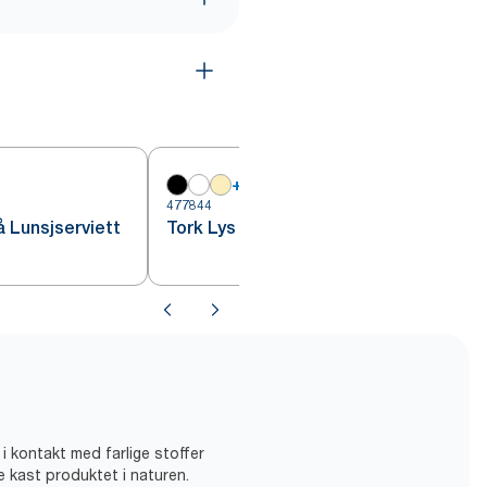
+
16
477844
4
 Lunsjserviett
Tork Lys blå Lunsjserviett
 i kontakt med farlige stoffer
ke kast produktet i naturen.