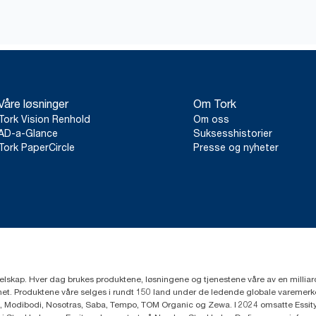
Våre løsninger
Om Tork
Tork Vision Renhold
Om oss
AD-a-Glance
Suksesshistorier
Tork PaperCircle
Presse og nyheter
eselskap. Hver dag brukes produktene, løsningene og tjenestene våre av en millia
mfunnet. Produktene våre selges i rundt 150 land under de ledende globale varem
, Modibodi, Nosotras, Saba, Tempo, TOM Organic og Zewa. I 2024 omsatte Essity f