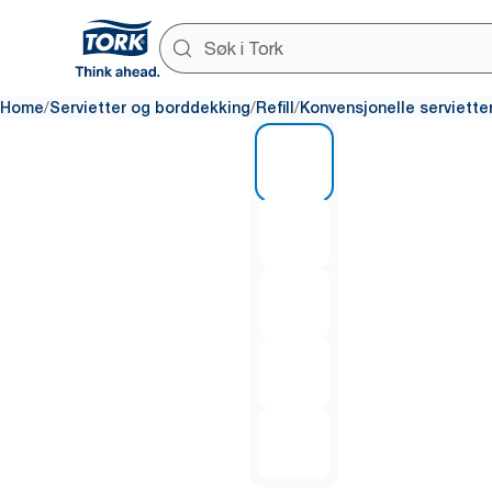
/
/
/
Home
Servietter og borddekking
Refill
Konvensjonelle serviette
1 of 5