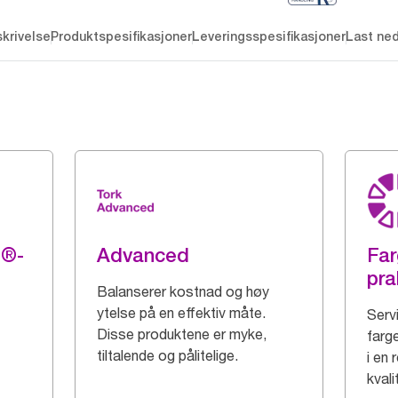
krivelse
Produktspesifikasjoner
Leveringsspesifikasjoner
Last ne
g®-
Advanced
Far
pra
Balanserer kostnad og høy
ytelse på en effektiv måte.
Serv
Disse produktene er myke,
farge
tiltalende og pålitelige.
i en 
kvali