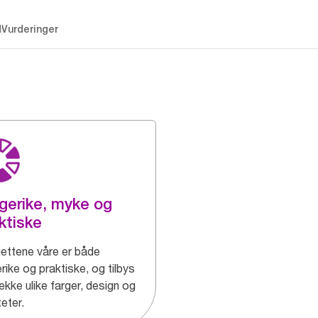
d
Vurderinger
gerike, myke og
ktiske
iettene våre er både
rike og praktiske, og tilbys
rekke ulike farger, design og
teter.