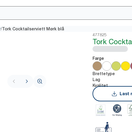
/
r
Tork Cocktailserviett Mørk blå
477825
Tork Cocktai
Farge
Brettetype
Lag
Kvalitet
Last 