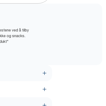
estene ved å tilby
rikke og snacks.
dukt*