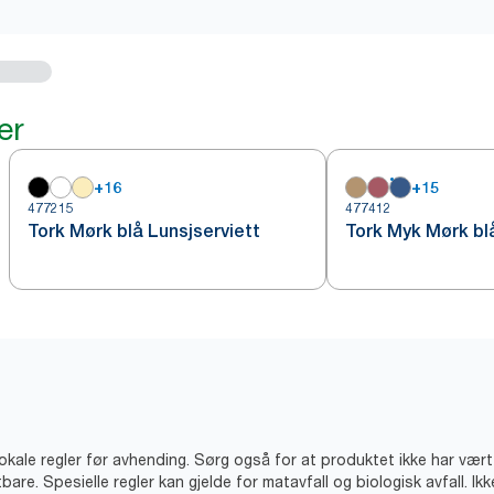
er
+
16
+
15
477215
477412
Tork Mørk blå Lunsjserviett
Tork Myk Mørk blå
lokale regler før avhending. Sørg også for at produktet ikke har vært
bare. Spesielle regler kan gjelde for matavfall og biologisk avfall. Ik