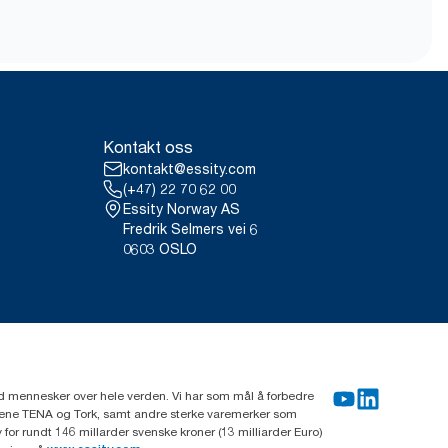
Kontakt oss
kontakt@essity.com
(+47) 22 70 62 00
Essity Norway AS
Fredrik Selmers vei 6
0603 OSLO
rd mennesker over hele verden. Vi har som mål å forbedre
erkene TENA og Tork, samt andre sterke varemerker som
or rundt 146 millarder svenske kroner (13 milliarder Euro)