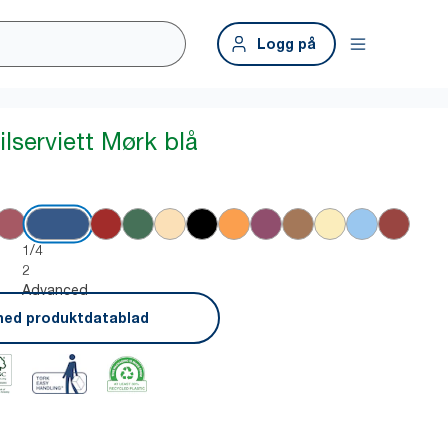
Logg på
lserviett Mørk blå
1/4
2
Advanced
ned produktdatablad