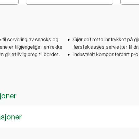
e til servering av snacks og
Gjør det rette inntrykket på gj
ene er tilgjengelige i en rekke
førsteklasses servietter til d
ir et livlig preg til bordet.
Industrielt komposterbart pro
joner
asjoner