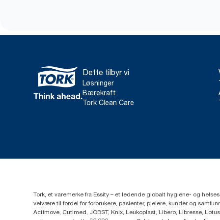
Dette tilbyr vi
Løsninger
Bærekraft
Tork Clean Care
Tork, et varemerke fra Essity – et ledende globalt hygiene- og hels
velvære til fordel for forbrukere, pasienter, pleiere, kunder og sa
Actimove, Cutimed, JOBST, Knix, Leukoplast, Libero, Libresse, Lotus