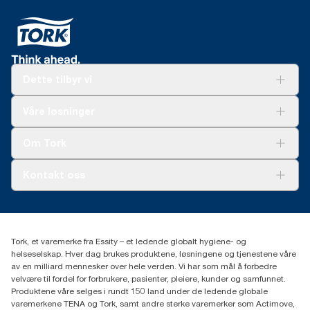
Dette tilbyr vi
Løsninger
Våre løsninger
Bærekraft
Tork Clean Care
Tork Vision Renhold
Om Tork
AD-a-Glance
Tork PaperCircle
Om oss
Kontakt oss
Suksesshistorier
Presse og nyheter
kontakt@essity.com
(+47) 22 70 62 00
Essity Norway AS
Tork, et varemerke fra Essity – et ledende globalt hygiene- og
Fredrik Selmers vei 6
helseselskap. Hver dag brukes produktene, løsningene og tjenestene våre
0603 OSLO
av en milliard mennesker over hele verden. Vi har som mål å forbedre
velvære til fordel for forbrukere, pasienter, pleiere, kunder og samfunnet.
Produktene våre selges i rundt 150 land under de ledende globale
varemerkene TENA og Tork, samt andre sterke varemerker som Actimove,