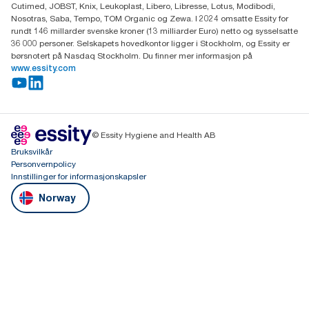
Cutimed, JOBST, Knix, Leukoplast, Libero, Libresse, Lotus, Modibodi,
Nosotras, Saba, Tempo, TOM Organic og Zewa. I 2024 omsatte Essity for
rundt 146 millarder svenske kroner (13 milliarder Euro) netto og sysselsatte
36 000 personer. Selskapets hovedkontor ligger i Stockholm, og Essity er
børsnotert på Nasdaq Stockholm. Du finner mer informasjon på
www.essity.com
© Essity Hygiene and Health AB
Bruksvilkår
Personvernpolicy
Innstillinger for informasjonskapsler
Norway