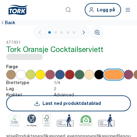
Logg på
Back
1 / 5
477831
Tork Oransje Cocktailserviett
Farge
1/4
Brettetype
2
Lag
Advanced
Kvalitet
Last ned produktdatablad
rivelse
Produktspesifikasjoner
Leveringsspesifikasjoner
Resourc