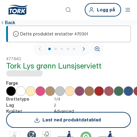
Logg på
Back
Dette produktet erstatter
470301
1 / 6
477840
Tork Lys grønn Lunsjserviett
Farge
1/4
Brettetype
2
Lag
Advanced
Kvalitet
Last ned produktdatablad