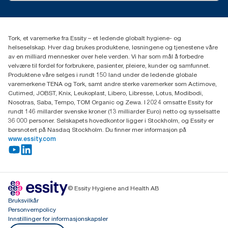
Presse og nyheter
kontakt@essity.com
(+47) 22 70 62 00
Essity Norway AS
Tork, et varemerke fra Essity – et ledende globalt hygiene- og
Fredrik Selmers vei 6
helseselskap. Hver dag brukes produktene, løsningene og tjenestene våre
0603 OSLO
av en milliard mennesker over hele verden. Vi har som mål å forbedre
velvære til fordel for forbrukere, pasienter, pleiere, kunder og samfunnet.
Produktene våre selges i rundt 150 land under de ledende globale
varemerkene TENA og Tork, samt andre sterke varemerker som Actimove,
Cutimed, JOBST, Knix, Leukoplast, Libero, Libresse, Lotus, Modibodi,
Nosotras, Saba, Tempo, TOM Organic og Zewa. I 2024 omsatte Essity for
rundt 146 millarder svenske kroner (13 milliarder Euro) netto og sysselsatte
36 000 personer. Selskapets hovedkontor ligger i Stockholm, og Essity er
børsnotert på Nasdaq Stockholm. Du finner mer informasjon på
www.essity.com
© Essity Hygiene and Health AB
Bruksvilkår
Personvernpolicy
Innstillinger for informasjonskapsler