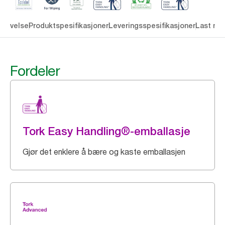
krivelse
Produktspesifikasjoner
Leveringsspesifikasjoner
Last ne
Fordeler
Tork Easy Handling®-emballasje
Gjør det enklere å bære og kaste emballasjen