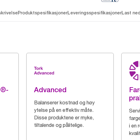
krivelse
Produktspesifikasjoner
Leveringsspesifikasjoner
Last ne
g®-
Advanced
Far
pra
Balanserer kostnad og høy
ytelse på en effektiv måte.
Serv
Disse produktene er myke,
farge
tiltalende og pålitelige.
i en 
kvali