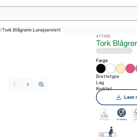
/
r
Tork Blågrønn Lunsjserviett
477845
Tork Blågrø
Farge
Brettetype
Lag
Kvalitet
Last 