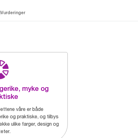
d
Vurderinger
gerike, myke og
ktiske
iettene våre er både
rike og praktiske, og tilbys
rekke ulike farger, design og
teter.