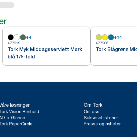
er
+
4
+
14
477619
477906
Tork Myk Middagsserviett Mørk
Tork Blågrønn Mi
blå 1/8-fold
Våre løsninger
Om Tork
Tork Vision Renhold
Om oss
AD-a-Glance
Suksesshistorier
Tork PaperCircle
Presse og nyheter