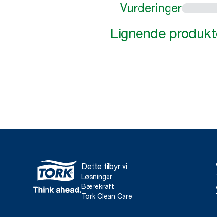
Vurderinger
Lignende produkt
Dette tilbyr vi
Løsninger
Bærekraft
Tork Clean Care