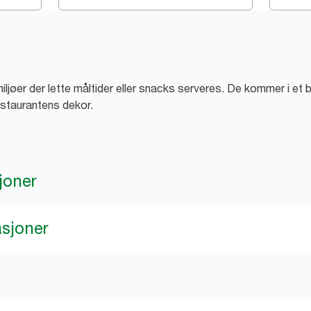
i miljøer der lette måltider eller snacks serveres. De kommer i e
estaurantens dekor.
joner
asjoner