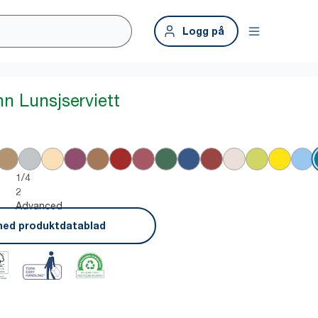
Logg på
nn Lunsjserviett
1/4
2
Advanced
ned produktdatablad