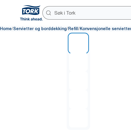
/
/
/
Home
Servietter og borddekking
Refill
Konvensjonelle serviette
1 of 5